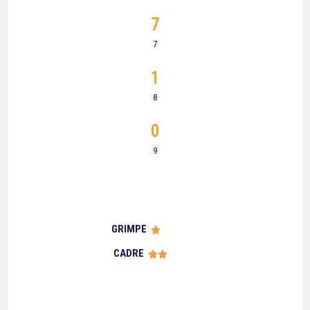
7
7
1
8
0
9
GRIMPE





CADRE




