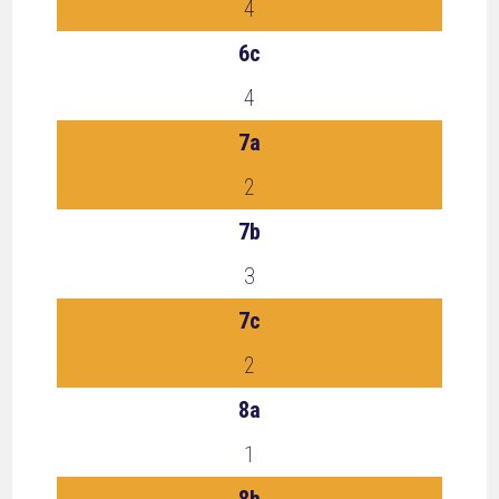
4
6c
4
7a
2
7b
3
7c
2
8a
1