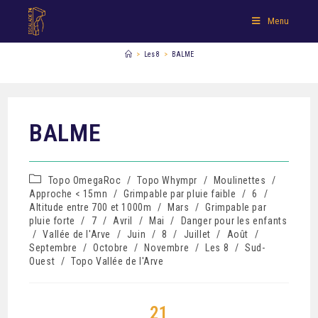
Menu
>
Les 8
>
BALME
BALME
Topo OmegaRoc
/
Topo Whympr
/
Moulinettes
/
Approche < 15mn
/
Grimpable par pluie faible
/
6
/
Altitude entre 700 et 1000m
/
Mars
/
Grimpable par
pluie forte
/
7
/
Avril
/
Mai
/
Danger pour les enfants
/
Vallée de l'Arve
/
Juin
/
8
/
Juillet
/
Août
/
Septembre
/
Octobre
/
Novembre
/
Les 8
/
Sud-
Ouest
/
Topo Vallée de l'Arve
21