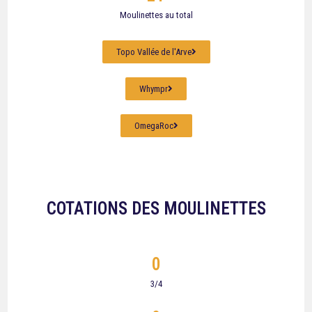
Moulinettes au total
Topo Vallée de l'Arve
Whympr
OmegaRoc
COTATIONS DES MOULINETTES
0
3/4