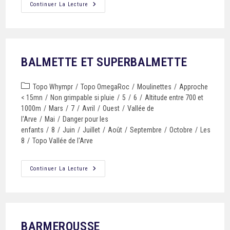
Continuer La Lecture
BALMETTE ET SUPERBALMETTE
Topo Whympr
/
Topo OmegaRoc
/
Moulinettes
/
Approche
< 15mn
/
Non grimpable si pluie
/
5
/
6
/
Altitude entre 700 et
1000m
/
Mars
/
7
/
Avril
/
Ouest
/
Vallée de
l'Arve
/
Mai
/
Danger pour les
enfants
/
8
/
Juin
/
Juillet
/
Août
/
Septembre
/
Octobre
/
Les
8
/
Topo Vallée de l'Arve
Continuer La Lecture
BARMEROUSSE