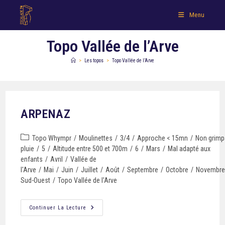
Menu
Topo Vallée de l’Arve
>
Les topos
>
Topo Vallée de l’Arve
ARPENAZ
Topo Whympr
/
Moulinettes
/
3/4
/
Approche < 15mn
/
Non grimp
pluie
/
5
/
Altitude entre 500 et 700m
/
6
/
Mars
/
Mal adapté aux
enfants
/
Avril
/
Vallée de
l'Arve
/
Mai
/
Juin
/
Juillet
/
Août
/
Septembre
/
Octobre
/
Novembr
Sud-Ouest
/
Topo Vallée de l'Arve
Continuer La Lecture