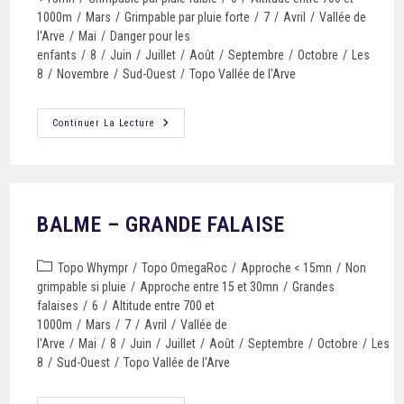
1000m
/
Mars
/
Grimpable par pluie forte
/
7
/
Avril
/
Vallée de
l'Arve
/
Mai
/
Danger pour les
enfants
/
8
/
Juin
/
Juillet
/
Août
/
Septembre
/
Octobre
/
Les
8
/
Novembre
/
Sud-Ouest
/
Topo Vallée de l'Arve
Continuer La Lecture
BALME – GRANDE FALAISE
Topo Whympr
/
Topo OmegaRoc
/
Approche < 15mn
/
Non
grimpable si pluie
/
Approche entre 15 et 30mn
/
Grandes
falaises
/
6
/
Altitude entre 700 et
1000m
/
Mars
/
7
/
Avril
/
Vallée de
l'Arve
/
Mai
/
8
/
Juin
/
Juillet
/
Août
/
Septembre
/
Octobre
/
Les
8
/
Sud-Ouest
/
Topo Vallée de l'Arve