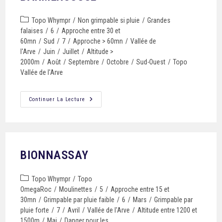
Topo Whympr
/
Non grimpable si pluie
/
Grandes
falaises
/
6
/
Approche entre 30 et
60mn
/
Sud
/
7
/
Approche > 60mn
/
Vallée de
l'Arve
/
Juin
/
Juillet
/
Altitude >
2000m
/
Août
/
Septembre
/
Octobre
/
Sud-Ouest
/
Topo
Vallée de l'Arve
Continuer La Lecture
BIONNASSAY
Topo Whympr
/
Topo
OmegaRoc
/
Moulinettes
/
5
/
Approche entre 15 et
30mn
/
Grimpable par pluie faible
/
6
/
Mars
/
Grimpable par
pluie forte
/
7
/
Avril
/
Vallée de l'Arve
/
Altitude entre 1200 et
1500m
/
Mai
/
Danger pour les