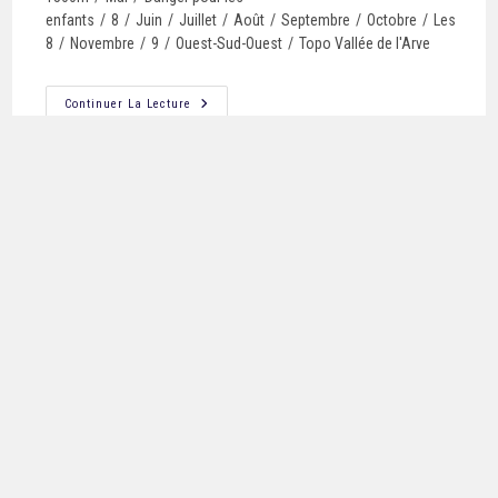
enfants
/
8
/
Juin
/
Juillet
/
Août
/
Septembre
/
Octobre
/
Les
8
/
Novembre
/
9
/
Ouest-Sud-Ouest
/
Topo Vallée de l'Arve
Continuer La Lecture
CASCADE DE DORAN
Topo Whympr
/
Topo OmegaRoc
/
Moulinettes
/
5
/
Assez
adapté aux enfants
/
Approche entre 15 et
30mn
/
Est
/
Grimpable par pluie faible
/
6
/
Grimpable par pluie
forte
/
7
/
Avril
/
Vallée de l'Arve
/
Altitude entre 1200 et
1500m
/
Mai
/
Danger pour les
enfants
/
8
/
Juin
/
Juillet
/
Août
/
Septembre
/
Octobre
/
Les
8
/
Topo Vallée de l'Arve
Continuer La Lecture