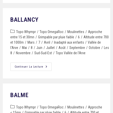
BALLANCY
Topo Whympr
/
Topo OmegaRoc
/
Moulinettes
/
Approche
entre 15 et 30mn
/
Grimpable par pluie faible
/
6
/
Altitude entre 700
et 1000m
/
Mars
/
7
/
Avril
/
Inadapté aux enfants
/
Vallée de
l'Arve
/
Mai
/
8
/
Juin
/
Juillet
/
Août
/
Septembre
/
Octobre
/
Les
8
/
Novembre
/
Sud-Sud-Est
/
Topo Vallée de l'Arve
Continuer La Lecture
BALME
Topo Whympr
/
Topo OmegaRoc
/
Moulinettes
/
Approche
< 15mn
/
Grimpable par pluie faible
/
6
/
Altitude entre 700 et