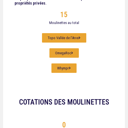
propriétés privées
.
15
Moulinettes au total
Topo Vallée de l'Arve
OmegaRoc
Whympr
COTATIONS DES MOULINETTES
0