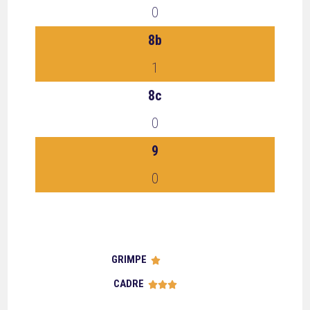
0
8b
1
8c
0
9
0
GRIMPE





CADRE




