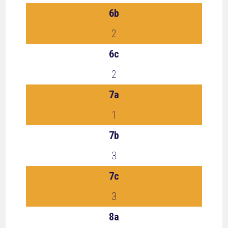
6b
2
6c
2
7a
1
7b
3
7c
3
8a