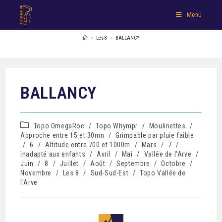
Menu
>
Les 8
>
BALLANCY
BALLANCY
Topo OmegaRoc
/
Topo Whympr
/
Moulinettes
/
Approche entre 15 et 30mn
/
Grimpable par pluie faible
/
6
/
Altitude entre 700 et 1000m
/
Mars
/
7
/
Inadapté aux enfants
/
Avril
/
Mai
/
Vallée de l'Arve
/
Juin
/
8
/
Juillet
/
Août
/
Septembre
/
Octobre
/
Novembre
/
Les 8
/
Sud-Sud-Est
/
Topo Vallée de
l'Arve