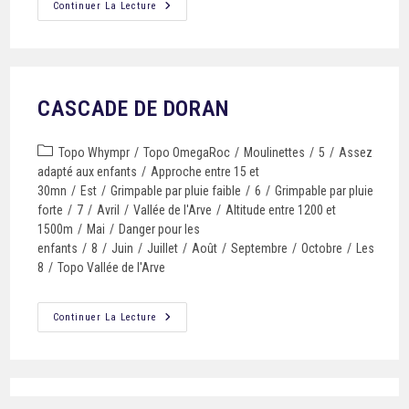
Continuer La Lecture
CASCADE DE DORAN
Topo Whympr
/
Topo OmegaRoc
/
Moulinettes
/
5
/
Assez
adapté aux enfants
/
Approche entre 15 et
30mn
/
Est
/
Grimpable par pluie faible
/
6
/
Grimpable par pluie
forte
/
7
/
Avril
/
Vallée de l'Arve
/
Altitude entre 1200 et
1500m
/
Mai
/
Danger pour les
enfants
/
8
/
Juin
/
Juillet
/
Août
/
Septembre
/
Octobre
/
Les
8
/
Topo Vallée de l'Arve
Continuer La Lecture