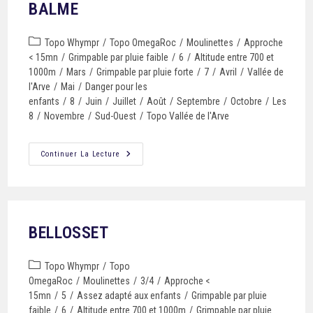
BALME
Topo Whympr
/
Topo OmegaRoc
/
Moulinettes
/
Approche
< 15mn
/
Grimpable par pluie faible
/
6
/
Altitude entre 700 et
1000m
/
Mars
/
Grimpable par pluie forte
/
7
/
Avril
/
Vallée de
l'Arve
/
Mai
/
Danger pour les
enfants
/
8
/
Juin
/
Juillet
/
Août
/
Septembre
/
Octobre
/
Les
8
/
Novembre
/
Sud-Ouest
/
Topo Vallée de l'Arve
Continuer La Lecture
BELLOSSET
Topo Whympr
/
Topo
OmegaRoc
/
Moulinettes
/
3/4
/
Approche <
15mn
/
5
/
Assez adapté aux enfants
/
Grimpable par pluie
faible
/
6
/
Altitude entre 700 et 1000m
/
Grimpable par pluie