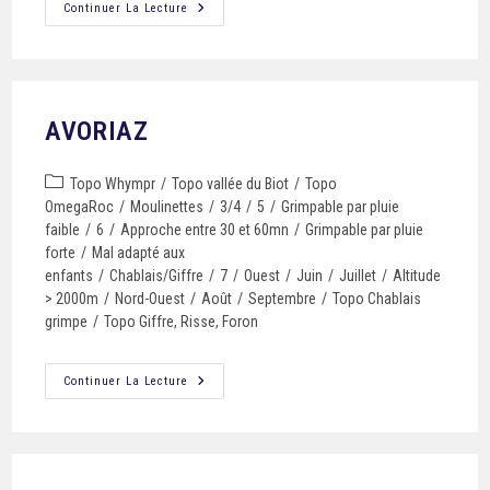
Continuer La Lecture
AVORIAZ
Topo Whympr
/
Topo vallée du Biot
/
Topo
OmegaRoc
/
Moulinettes
/
3/4
/
5
/
Grimpable par pluie
faible
/
6
/
Approche entre 30 et 60mn
/
Grimpable par pluie
forte
/
Mal adapté aux
enfants
/
Chablais/Giffre
/
7
/
Ouest
/
Juin
/
Juillet
/
Altitude
> 2000m
/
Nord-Ouest
/
Août
/
Septembre
/
Topo Chablais
grimpe
/
Topo Giffre, Risse, Foron
Continuer La Lecture