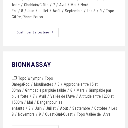
forte
/
Chablais/Giffre
/
7
/
Avril
/
Mai
/
Nord-
Est
/
8
/
Juin
/
Juillet
/
Août
/
Septembre
/
Les 8
/
9
/
Topo
Giffre, Risse, Foron
Continuer La Lecture
BIONNASSAY
Topo Whympr
/
Topo
OmegaRoc
/
Moulinettes
/
5
/
Approche entre 15 et
30mn
/
Grimpable par pluie faible
/
6
/
Mars
/
Grimpable par
pluie forte
/
7
/
Avril
/
Vallée de l'Arve
/
Altitude entre 1200 et
1500m
/
Mai
/
Danger pour les
enfants
/
8
/
Juin
/
Juillet
/
Août
/
Septembre
/
Octobre
/
Les
8
/
Novembre
/
9
/
Ouest-Sud-Ouest
/
Topo Vallée de l'Arve