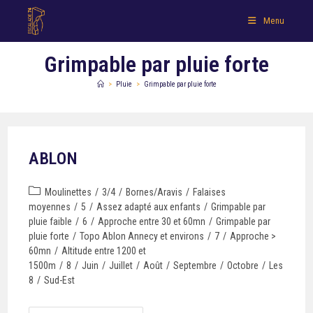
Menu
Grimpable par pluie forte
>
Pluie
>
Grimpable par pluie forte
ABLON
Moulinettes
/
3/4
/
Bornes/Aravis
/
Falaises
moyennes
/
5
/
Assez adapté aux enfants
/
Grimpable par
pluie faible
/
6
/
Approche entre 30 et 60mn
/
Grimpable par
pluie forte
/
Topo Ablon Annecy et environs
/
7
/
Approche >
60mn
/
Altitude entre 1200 et
1500m
/
8
/
Juin
/
Juillet
/
Août
/
Septembre
/
Octobre
/
Les
8
/
Sud-Est