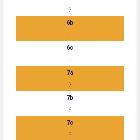
2
6b
1
6c
1
7a
2
7b
6
7c
8