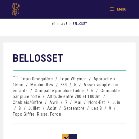
Menu
>
Les 8
>
BELLOSSET
BELLOSSET
Topo OmegaRoc
/
Topo Whympr
/
Approche <
15mn
/
Moulinettes
/
3/4
/
5
/
Assez adapté aux
enfants
/
Grimpable par pluie faible
/
6
/
Grimpable
par pluie forte
/
Altitude entre 700 et 1000m
/
Chablais/Giffre
/
Avril
/
7
/
Mai
/
Nord-Est
/
Juin
/
8
/
Juillet
/
Août
/
Septembre
/
Les 8
/
9
/
Topo Giffre, Risse, Foron