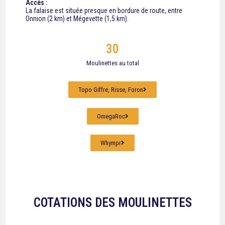
Accès :
La falaise est située presque en bordure de route, entre
Onnion (2 km) et Mégevette (1,5 km).
30
Moulinettes au total
Topo Giffre, Risse, Foron
OmegaRoc
Whympr
COTATIONS DES MOULINETTES