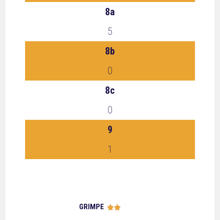
8a
5
8b
0
8c
0
9
1
GRIMPE




