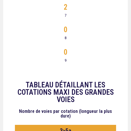
2
7
0
8
0
9
TABLEAU DÉTAILLANT LES
COTATIONS MAXI DES GRANDES
VOIES
Nombre de voies
par cotation (longueur la plus
dure)
3>5a