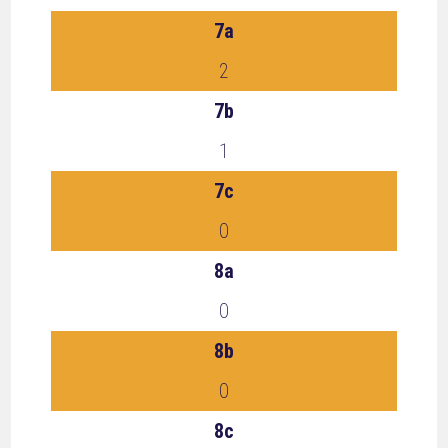
7a
2
7b
1
7c
0
8a
0
8b
0
8c