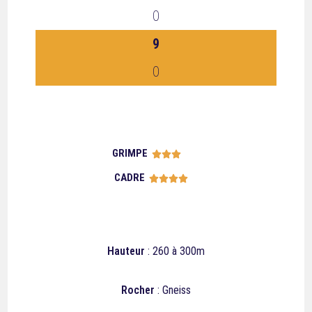
0
9
0
GRIMPE





CADRE





Hauteur
: 260 à 300m
Rocher
: Gneiss