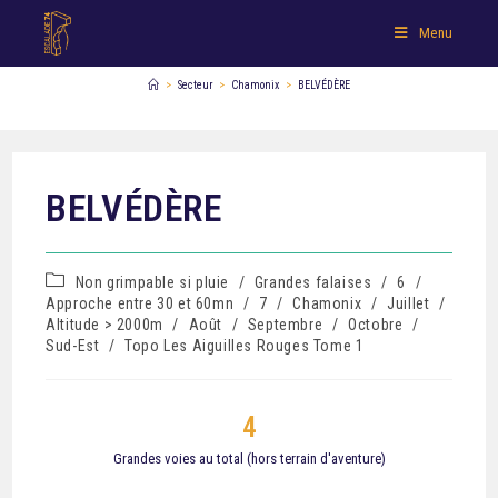
Menu
>
Secteur
>
Chamonix
>
BELVÉDÈRE
BELVÉDÈRE
Non grimpable si pluie
/
Grandes falaises
/
6
/
Approche entre 30 et 60mn
/
7
/
Chamonix
/
Juillet
/
Altitude > 2000m
/
Août
/
Septembre
/
Octobre
/
Sud-Est
/
Topo Les Aiguilles Rouges Tome 1
4
Grandes voies au total (hors terrain d'aventure)