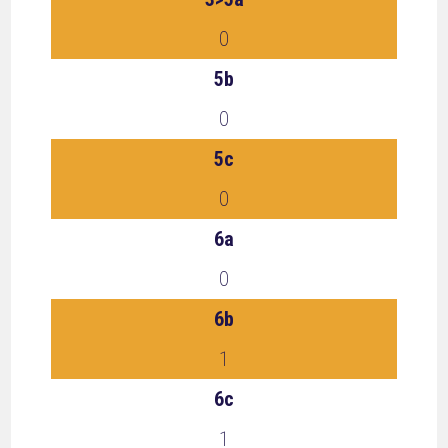
0
5b
0
5c
0
6a
0
6b
1
6c
1