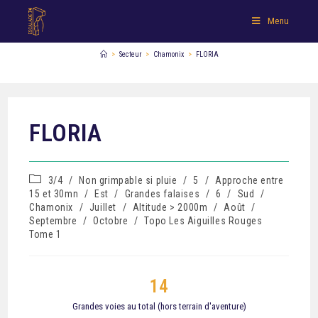
Menu
>
Secteur
>
Chamonix
>
FLORIA
FLORIA
3/4
/
Non grimpable si pluie
/
5
/
Approche entre
15 et 30mn
/
Est
/
Grandes falaises
/
6
/
Sud
/
Chamonix
/
Juillet
/
Altitude > 2000m
/
Août
/
Septembre
/
Octobre
/
Topo Les Aiguilles Rouges
Tome 1
14
Grandes voies au total (hors terrain d'aventure)