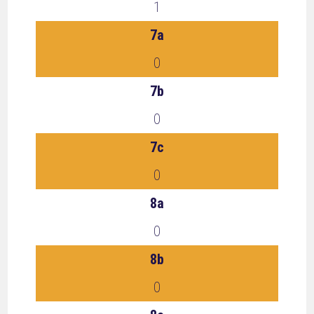
1
7a
0
7b
0
7c
0
8a
0
8b
0