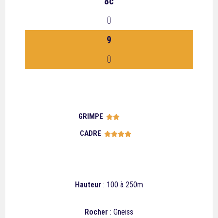
8c
0
9
0
GRIMPE





CADRE





Hauteur
: 100 à 250m
Rocher
: Gneiss