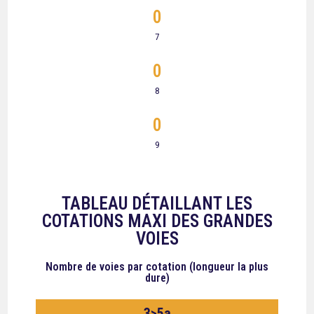
0
7
0
8
0
9
TABLEAU DÉTAILLANT LES
COTATIONS MAXI DES GRANDES
VOIES
Nombre de voies
par cotation (longueur la plus
dure)
3>5a