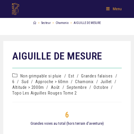
Menu
>
Secteur
>
Chamonix
>
AIGUILLE DE MESURE
AIGUILLE DE MESURE
Non grimpable si pluie
/
Est
/
Grandes falaises
/
6
/
Sud
/
Approche > 60mn
/
Chamonix
/
Juillet
/
Altitude > 2000m
/
Août
/
Septembre
/
Octobre
/
Topo Les Aiguilles Rouges Tome 2
6
Grandes voies au total (hors terrain d'aventure)