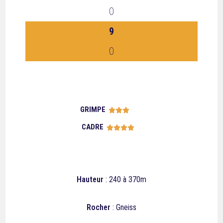
0
9
0
GRIMPE





CADRE





Hauteur
: 240 à 370m
Rocher
: Gneiss