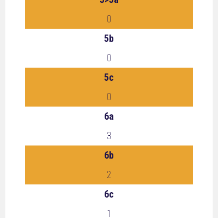
0
5b
0
5c
0
6a
3
6b
2
6c
1