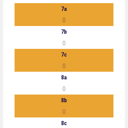
7a
0
7b
0
7c
0
8a
0
8b
0
8c