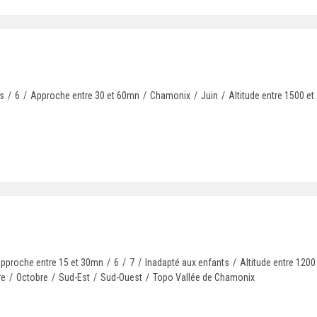
s
/
6
/
Approche entre 30 et 60mn
/
Chamonix
/
Juin
/
Altitude entre 1500 e
pproche entre 15 et 30mn
/
6
/
7
/
Inadapté aux enfants
/
Altitude entre 1200
re
/
Octobre
/
Sud-Est
/
Sud-Ouest
/
Topo Vallée de Chamonix