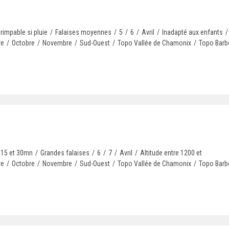
rimpable si pluie
/
Falaises moyennes
/
5
/
6
/
Avril
/
Inadapté aux enfants
/
re
/
Octobre
/
Novembre
/
Sud-Ouest
/
Topo Vallée de Chamonix
/
Topo Barbe
 15 et 30mn
/
Grandes falaises
/
6
/
7
/
Avril
/
Altitude entre 1200 et
re
/
Octobre
/
Novembre
/
Sud-Ouest
/
Topo Vallée de Chamonix
/
Topo Barbe