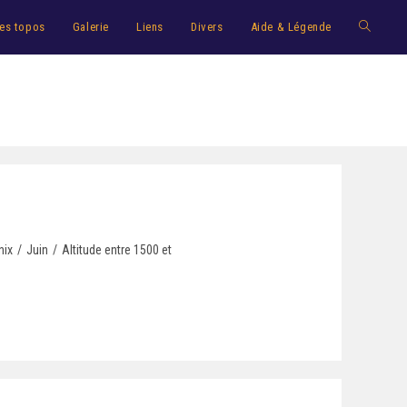
es topos
Galerie
Liens
Divers
Aide & Légende
ix
/
Juin
/
Altitude entre 1500 et