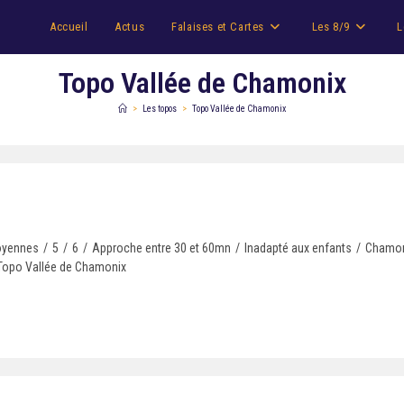
Accueil
Actus
Falaises et Cartes
Les 8/9
L
Topo Vallée de Chamonix
>
Les topos
>
Topo Vallée de Chamonix
oyennes
/
5
/
6
/
Approche entre 30 et 60mn
/
Inadapté aux enfants
/
Chamon
Topo Vallée de Chamonix