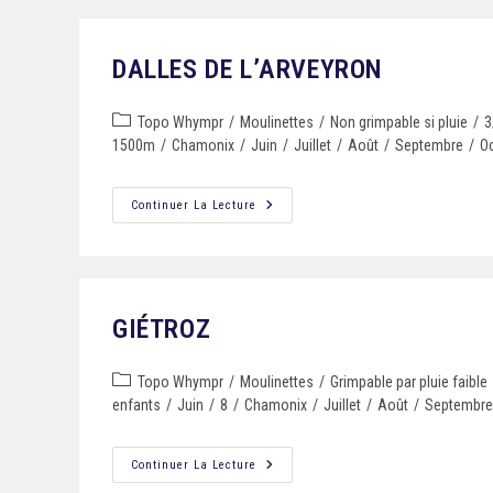
DALLES DE L’ARVEYRON
Topo Whympr
/
Moulinettes
/
Non grimpable si pluie
/
3
1500m
/
Chamonix
/
Juin
/
Juillet
/
Août
/
Septembre
/
O
Continuer La Lecture
GIÉTROZ
Topo Whympr
/
Moulinettes
/
Grimpable par pluie faible
enfants
/
Juin
/
8
/
Chamonix
/
Juillet
/
Août
/
Septembre
Continuer La Lecture