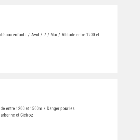
pté aux enfants
/
Avril
/
7
/
Mai
/
Altitude entre 1200 et
tude entre 1200 et 1500m
/
Danger pour les
arberine et Giétroz