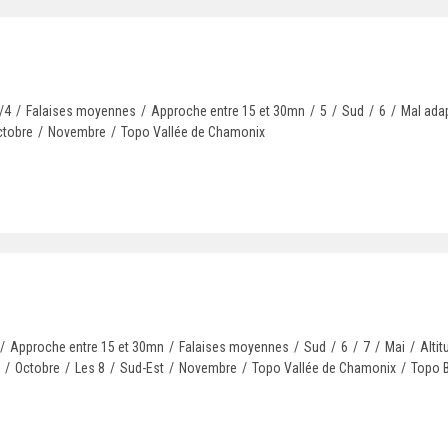
/4
/
Falaises moyennes
/
Approche entre 15 et 30mn
/
5
/
Sud
/
6
/
Mal ada
ctobre
/
Novembre
/
Topo Vallée de Chamonix
/
Approche entre 15 et 30mn
/
Falaises moyennes
/
Sud
/
6
/
7
/
Mai
/
Alti
/
Octobre
/
Les 8
/
Sud-Est
/
Novembre
/
Topo Vallée de Chamonix
/
Topo B