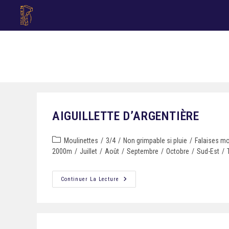
AIGUILLETTE D’ARGENTIÈRE
Moulinettes
/
3/4
/
Non grimpable si pluie
/
Falaises m
2000m
/
Juillet
/
Août
/
Septembre
/
Octobre
/
Sud-Est
/
Continuer La Lecture