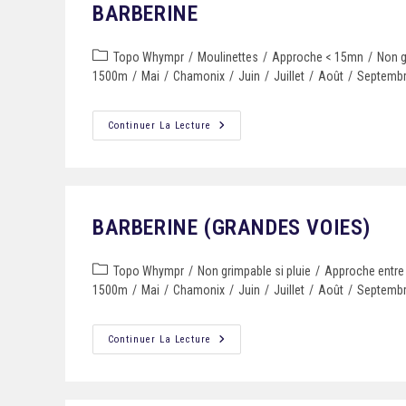
BARBERINE
Topo Whympr
/
Moulinettes
/
Approche < 15mn
/
Non g
1500m
/
Mai
/
Chamonix
/
Juin
/
Juillet
/
Août
/
Septemb
Continuer La Lecture
BARBERINE (GRANDES VOIES)
Topo Whympr
/
Non grimpable si pluie
/
Approche entre
1500m
/
Mai
/
Chamonix
/
Juin
/
Juillet
/
Août
/
Septemb
Continuer La Lecture