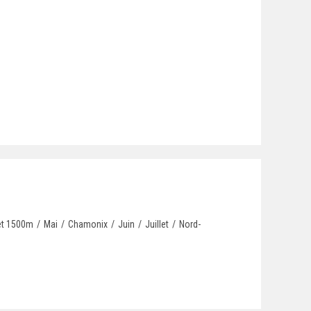
 et 1500m
/
Mai
/
Chamonix
/
Juin
/
Juillet
/
Nord-