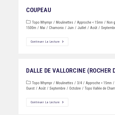
COUPEAU
Topo Whympr
/
Moulinettes
/
Approche < 15mn
/
Non g
1500m
/
Mai
/
Chamonix
/
Juin
/
Juillet
/
Août
/
Septemb
Continuer La Lecture
DALLE DE VALLORCINE (ROCHER 
Topo Whympr
/
Moulinettes
/
3/4
/
Approche < 15mn
/
Ouest
/
Août
/
Septembre
/
Octobre
/
Topo Vallée de Cha
Continuer La Lecture