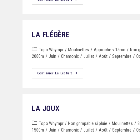
LA FLÉGÈRE
Topo Whympr
/
Moulinettes
/
Approche < 15mn
/
Non g
2000m
/
Juin
/
Chamonix
/
Juillet
/
Août
/
Septembre
/
O
Continuer La Lecture
LA JOUX
Topo Whympr
/
Non grimpable si pluie
/
Moulinettes
/
3
Mentions Légales
1500m
/
Juin
/
Chamonix
/
Juillet
/
Août
/
Septembre
/
O