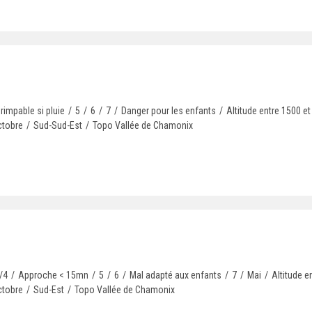
rimpable si pluie
/
5
/
6
/
7
/
Danger pour les enfants
/
Altitude entre 1500 et
ctobre
/
Sud-Sud-Est
/
Topo Vallée de Chamonix
/4
/
Approche < 15mn
/
5
/
6
/
Mal adapté aux enfants
/
7
/
Mai
/
Altitude e
ctobre
/
Sud-Est
/
Topo Vallée de Chamonix