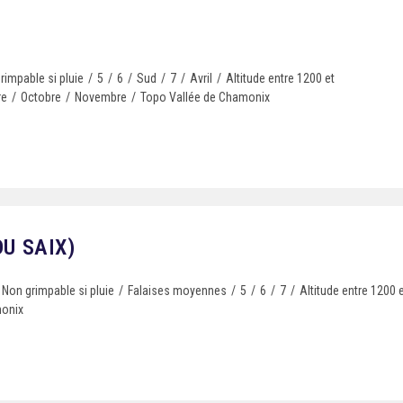
rimpable si pluie
/
5
/
6
/
Sud
/
7
/
Avril
/
Altitude entre 1200 et
re
/
Octobre
/
Novembre
/
Topo Vallée de Chamonix
DU SAIX)
Non grimpable si pluie
/
Falaises moyennes
/
5
/
6
/
7
/
Altitude entre 1200
monix