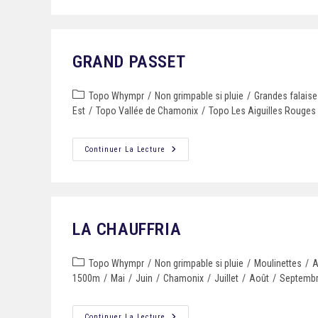
GRAND PASSET
Topo Whympr
/
Non grimpable si pluie
/
Grandes falaise
Est
/
Topo Vallée de Chamonix
/
Topo Les Aiguilles Rouges
Continuer La Lecture
LA CHAUFFRIA
Topo Whympr
/
Non grimpable si pluie
/
Moulinettes
/
A
1500m
/
Mai
/
Juin
/
Chamonix
/
Juillet
/
Août
/
Septemb
Continuer La Lecture