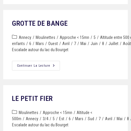
GROTTE DE BANGE
Annecy
/
Moulinettes
/
Approche < 15mn
/
5
/
Altitude entre 500
enfants
/
6
/
Mars
/
Ouest
/
Avril
/
7
/
Mai
/
Juin
/
8
/
Juillet
/
Aoû
Escalade autour du lac du Bourget
Continuer La Lecture
LE PETIT FIER
Moulinettes
/
Approche < 15mn
/
Altitude <
500m
/
Annecy
/
3/4
/
5
/
Est
/
6
/
Mars
/
Sud
/
7
/
Avril
/
Mai
/
8
Escalade autour du lac du Bourget