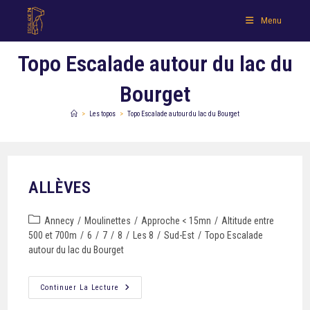
Menu
Topo Escalade autour du lac du
Bourget
>
Les topos
>
Topo Escalade autour du lac du Bourget
ALLÈVES
Annecy
/
Moulinettes
/
Approche < 15mn
/
Altitude entre
500 et 700m
/
6
/
7
/
8
/
Les 8
/
Sud-Est
/
Topo Escalade
autour du lac du Bourget
Continuer La Lecture