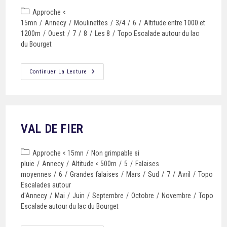
Approche <
15mn
/
Annecy
/
Moulinettes
/
3/4
/
6
/
Altitude entre 1000 et
1200m
/
Ouest
/
7
/
8
/
Les 8
/
Topo Escalade autour du lac
du Bourget
Continuer La Lecture
VAL DE FIER
Approche < 15mn
/
Non grimpable si
pluie
/
Annecy
/
Altitude < 500m
/
5
/
Falaises
moyennes
/
6
/
Grandes falaises
/
Mars
/
Sud
/
7
/
Avril
/
Topo
Escalades autour
d'Annecy
/
Mai
/
Juin
/
Septembre
/
Octobre
/
Novembre
/
Topo
Escalade autour du lac du Bourget