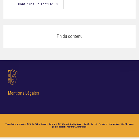
Continuer La Lecture
Fin du contenu
Mentions Légales
Tous droits réservés © 2024 Gilles Brunot - Auteur / © 2024 Atelier Mélicope - Amélie Brunot - Design et intégration / Modèle photo
page d'accueil : Martina Čufar Potard