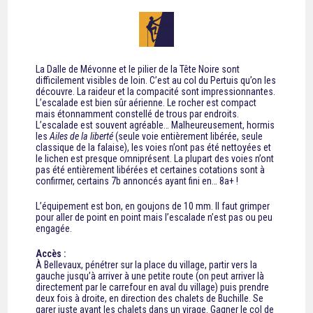
La Dalle de Mévonne et le pilier de la Tête Noire sont
difficilement visibles de loin. C’est au col du Pertuis qu’on les
découvre. La raideur et la compacité sont impressionnantes.
L’escalade est bien sûr aérienne. Le rocher est compact
mais étonnamment constellé de trous par endroits.
L’escalade est souvent agréable… Malheureusement, hormis
les
Ailes de la liberté
(seule voie entièrement libérée, seule
classique de la falaise), les voies n’ont pas été nettoyées et
le lichen est presque omniprésent. La plupart des voies n’ont
pas été entièrement libérées et certaines cotations sont à
confirmer, certains 7b annoncés ayant fini en… 8a+ !
L’équipement est bon, en goujons de 10 mm. Il faut grimper
pour aller de point en point mais l’escalade n’est pas ou peu
engagée.
Accès :
À Bellevaux, pénétrer sur la place du village, partir vers la
gauche jusqu’à arriver à une petite route (on peut arriver là
directement par le carrefour en aval du village) puis prendre
deux fois à droite, en direction des chalets de Buchille. Se
garer juste avant les chalets dans un virage. Gagner le col de