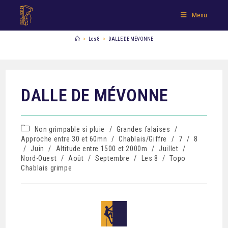
Menu
>
Les 8
>
DALLE DE MÉVONNE
DALLE DE MÉVONNE
Non grimpable si pluie
/
Grandes falaises
/
Approche entre 30 et 60mn
/
Chablais/Giffre
/
7
/
8
/
Juin
/
Altitude entre 1500 et 2000m
/
Juillet
/
Nord-Ouest
/
Août
/
Septembre
/
Les 8
/
Topo
Chablais grimpe