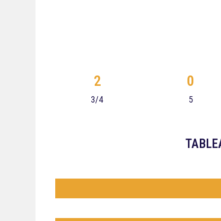
2
0
3/4
5
TABLE