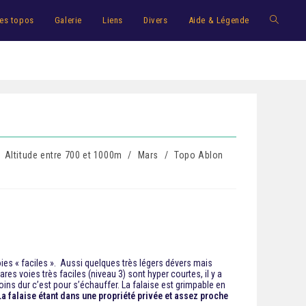
es topos
Galerie
Liens
Divers
Aide & Légende
Altitude entre 700 et 1000m
/
Mars
/
Topo Ablon
es « faciles ».
Aussi quelques très légers dévers mais
s voies très faciles (niveau 3) sont hyper courtes, il y a
ins dur c’est pour s’échauffer. La falaise est grimpable en
La falaise étant dans une propriété privée et assez proche