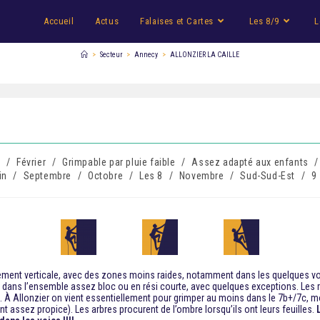
Accueil
Actus
Falaises et Cartes
Les 8/9
L
>
Secteur
>
Annecy
>
ALLONZIER LA CAILLE
s
/
Février
/
Grimpable par pluie faible
/
Assez adapté aux enfants
/
in
/
Septembre
/
Octobre
/
Les 8
/
Novembre
/
Sud-Sud-Est
/
9
alement verticale, avec des zones moins raides, notamment dans les quelques voi
dans l’ensemble assez bloc ou en rési courte, avec quelques exceptions. Les rare
 À Allonzier on vient essentiellement pour grimper au moins dans le 7b+/7c, mo
 étant assez propice). Les arbres procurent de l’ombre lorsqu’ils ont leurs feuilles.