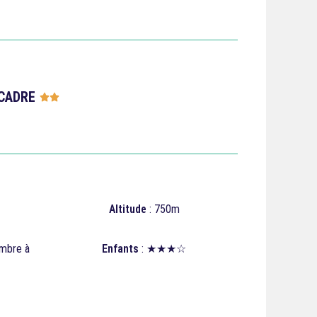
CADRE





Altitude
: 750m
embre à
Enfants
: ★★★☆