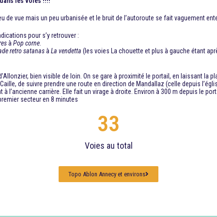
dans les voies !!!!
eu de vue mais un peu urbanisée et le bruit de l’autoroute se fait vaguement ent
ndications pour s’y retrouver :
res
à
Pop corne
.
ade retro satanas
à
La vendetta
(les voies La chouette et plus à gauche étant apr
’Allonzier, bien visible de loin. On se gare à proximité le portail, en laissant la p
ille, de suivre prendre une route en direction de Mandallaz (celle depuis l’églis
t à l’ancienne carrière. Elle fait un virage à droite. Environ à 300 m depuis le p
 premier secteur en 8 minutes
33
Voies au total
Topo Ablon Annecy et environs