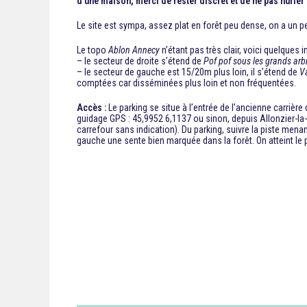
d’une maison, merci de rester discret et de ne pas hurler 
Le site est sympa, assez plat en forêt peu dense, on a un p
Le topo
Ablon Annecy
n’étant pas très clair, voici quelques i
– le secteur de droite s’étend de
Pof pof sous les grands arb
– le secteur de gauche est 15/20m plus loin, il s’étend de
V
comptées car disséminées plus loin et non fréquentées.
Accès :
Le parking se situe à l’entrée de l’ancienne carrière d
guidage GPS : 45,9952 6,1137 ou sinon, depuis Allonzier-la-Ca
carrefour sans indication). Du parking, suivre la piste menan
gauche une sente bien marquée dans la forêt. On atteint le