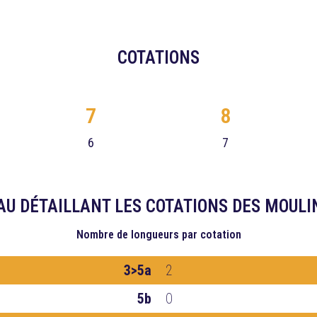
COTATIONS
7
8
6
7
AU DÉTAILLANT LES COTATIONS DES MOULI
Nombre de longueurs
par cotation
3>5a
2
5b
0