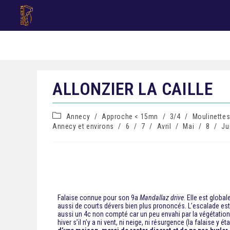
ALLONZIER LA CAILLE
Annecy
/
Approche < 15mn
/
3/4
/
Moulinette
Annecy et environs
/
6
/
7
/
Avril
/
Mai
/
8
/
Ju
Falaise connue pour son 9a
Mandallaz drive
. Elle est glob
aussi de courts dévers bien plus prononcés. L’escalade est 
aussi un 4c non compté car un peu envahi par la végétation.
hiver s’il n’y a ni vent, ni neige, ni résurgence (la falaise y