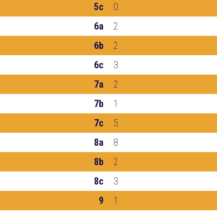
5c
0
6a
2
6b
2
6c
3
7a
2
7b
1
7c
5
8a
8
8b
2
8c
3
9
1