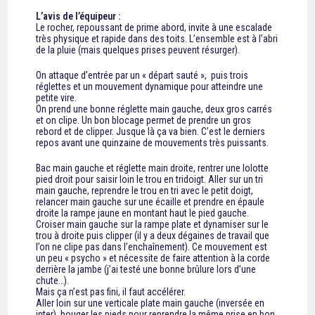
L’avis de l’équipeur :
Le rocher, repoussant de prime abord, invite à une escalade
très physique et rapide dans des toits. L’ensemble est à l’abri
de la pluie (mais quelques prises peuvent résurger).
On attaque d’entrée par un « départ sauté », puis trois
réglettes et un mouvement dynamique pour atteindre une
petite vire.
On prend une bonne réglette main gauche, deux gros carrés
et on clipe. Un bon blocage permet de prendre un gros
rebord et de clipper. Jusque là ça va bien. C’est le derniers
repos avant une quinzaine de mouvements très puissants.
Bac main gauche et réglette main droite, rentrer une lolotte
pied droit pour saisir loin le trou en tridoigt. Aller sur un tri
main gauche, reprendre le trou en tri avec le petit doigt,
relancer main gauche sur une écaille et prendre en épaule
droite la rampe jaune en montant haut le pied gauche.
Croiser main gauche sur la rampe plate et dynamiser sur le
trou à droite puis clipper (il y a deux dégaines de travail que
l’on ne clipe pas dans l’enchaînement). Ce mouvement est
un peu « psycho » et nécessite de faire attention à la corde
derrière la jambe (j’ai testé une bonne brûlure lors d’une
chute…).
Mais ça n’est pas fini, il faut accélérer.
Aller loin sur une verticale plate main gauche (inversée en
inter), bouger les pieds pour reprendre la même prise en bon