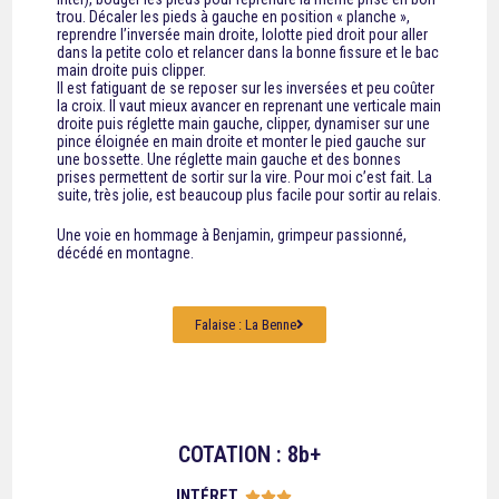
trou. Décaler les pieds à gauche en position « planche »,
reprendre l’inversée main droite, lolotte pied droit pour aller
dans la petite colo et relancer dans la bonne fissure et le bac
main droite puis clipper.
Il est fatiguant de se reposer sur les inversées et peu coûter
la croix. Il vaut mieux avancer en reprenant une verticale main
droite puis réglette main gauche, clipper, dynamiser sur une
pince éloignée en main droite et monter le pied gauche sur
une bossette. Une réglette main gauche et des bonnes
prises permettent de sortir sur la vire. Pour moi c’est fait. La
suite, très jolie, est beaucoup plus facile pour sortir au relais.
Une voie en hommage à Benjamin, grimpeur passionné,
décédé en montagne.
Falaise : La Benne
COTATION : 8b+
INTÉRET




