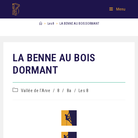
Menu
>
Les 8
>
LA BENNE AU BOIS DORMANT
LA BENNE AU BOIS
DORMANT
Vallée de l'Arve
/
8
/
8a
/
Les 8