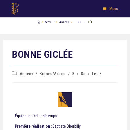
Menu
>
Secteur
>
Annecy
>
BONNE GICLÉE
BONNE GICLÉE
Annecy
/
Bornes/Aravis
/
8
/
8a
/
Les 8
Équipeur :
Didier Bétemps
Première réalisation :
Baptiste Dherbilly