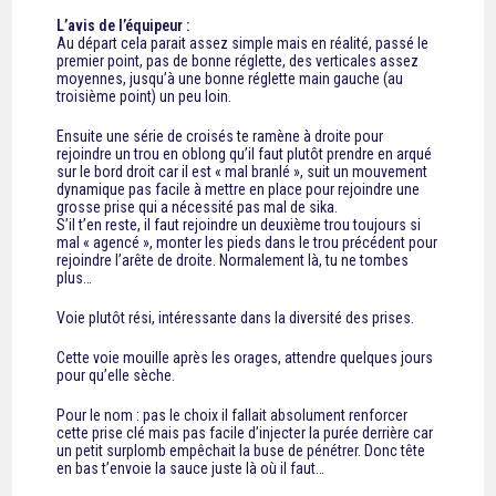
L’avis de l’équipeur :
Au départ cela parait assez simple mais en réalité, passé le
premier point, pas de bonne réglette, des verticales assez
moyennes, jusqu’à une bonne réglette main gauche (au
troisième point) un peu loin.
Ensuite une série de croisés te ramène à droite pour
rejoindre un trou en oblong qu’il faut plutôt prendre en arqué
sur le bord droit car il est « mal branlé », suit un mouvement
dynamique pas facile à mettre en place pour rejoindre une
grosse prise qui a nécessité pas mal de sika.
S’il t’en reste, il faut rejoindre un deuxième trou toujours si
mal « agencé », monter les pieds dans le trou précédent pour
rejoindre l’arête de droite. Normalement là, tu ne tombes
plus…
Voie plutôt rési, intéressante dans la diversité des prises.
Cette voie mouille après les orages, attendre quelques jours
pour qu’elle sèche.
Pour le nom : pas le choix il fallait absolument renforcer
cette prise clé mais pas facile d’injecter la purée derrière car
un petit surplomb empêchait la buse de pénétrer. Donc tête
en bas t’envoie la sauce juste là où il faut…