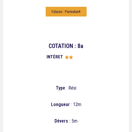
Falaise : Parmelan
COTATION : 8a
INTÉRET





Type
: Rési
Longueur
: 12m
Dévers :
5m