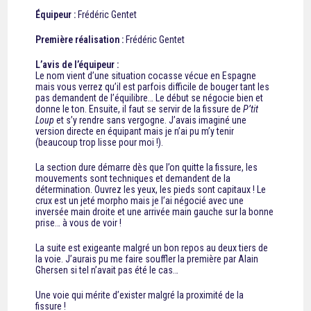
Équipeur :
Frédéric Gentet
Première réalisation :
Frédéric Gentet
L’avis de l’équipeur :
Le nom vient d’une situation cocasse vécue en Espagne
mais vous verrez qu’il est parfois difficile de bouger tant les
pas demandent de l’équilibre… Le début se négocie bien et
donne le ton. Ensuite, il faut se servir de la fissure de
P’tit
Loup
et s’y rendre sans vergogne. J’avais imaginé une
version directe en équipant mais je n’ai pu m’y tenir
(beaucoup trop lisse pour moi !).
La section dure démarre dès que l’on quitte la fissure, les
mouvements sont techniques et demandent de la
détermination. Ouvrez les yeux, les pieds sont capitaux ! Le
crux est un jeté morpho mais je l’ai négocié avec une
inversée main droite et une arrivée main gauche sur la bonne
prise… à vous de voir !
La suite est exigeante malgré un bon repos au deux tiers de
la voie. J’aurais pu me faire souffler la première par Alain
Ghersen si tel n’avait pas été le cas…
Une voie qui mérite d’exister malgré la proximité de la
fissure !