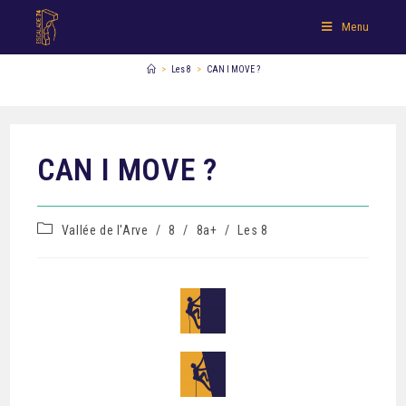
Menu
>
Les 8
>
CAN I MOVE ?
CAN I MOVE ?
Vallée de l'Arve
/
8
/
8a+
/
Les 8