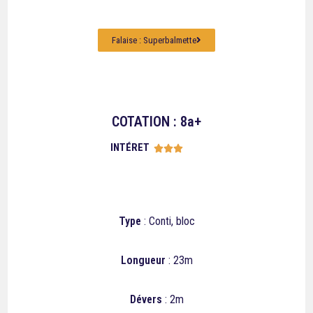
Falaise : Superbalmette
COTATION : 8a+
INTÉRET





Type
: Conti, bloc
Longueur
: 23m
Dévers
: 2m