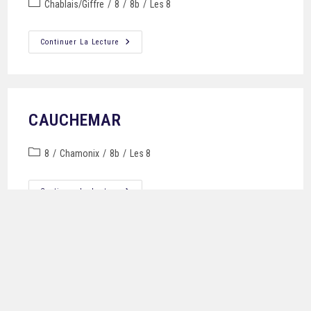
Chablais/Giffre
/
8
/
8b
/
Les 8
Continuer La Lecture
CAUCHEMAR
8
/
Chamonix
/
8b
/
Les 8
Continuer La Lecture
DÉVIATION
Chablais/Giffre
/
8
/
8b
/
Les 8