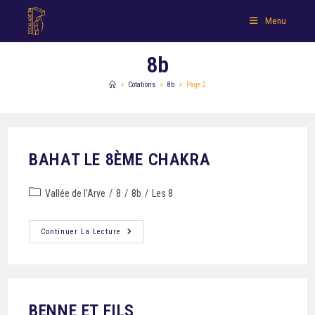
Menu
8b
>
Cotations
>
8b
>
Page 2
BAHAT LE 8ÈME CHAKRA
Vallée de l'Arve
/
8
/
8b
/
Les 8
Continuer La Lecture
BENNE ET FILS