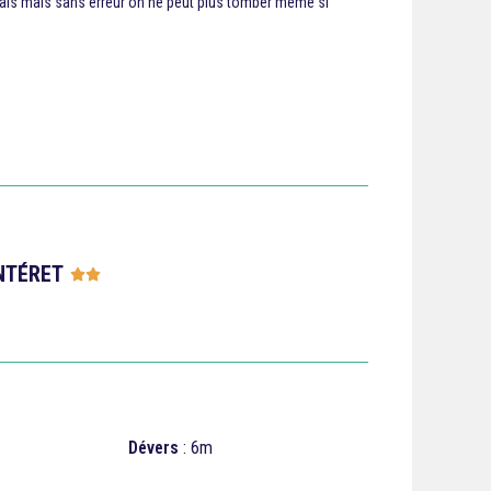
elais mais sans erreur on ne peut plus tomber même si
NTÉRET





Dévers
: 6m