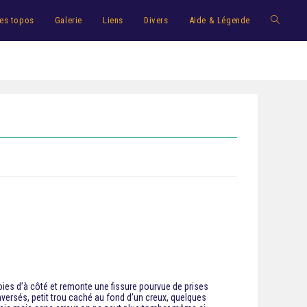
es topos
Galerie
Liens
Divers
Aide & Légende
voies d’à côté et remonte une fissure pourvue de prises
inversés, petit trou caché au fond d’un creux, quelques