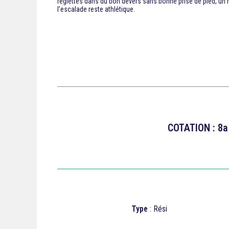
réglettes dans du bon dévers sans bonne prise de pied, un m
l’escalade reste athlétique.
COTATION : 8a
Type
: Rési