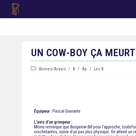
UN COW-BOY ÇA MEURT
Bornes/Aravis
/
8
/
8a
/
Les 8
Équipeur :
Pascal Gravante
L’avis d’un grimpeur :
Même remarque que
Bungalow Bill
pour l’approche, toutefoi
crochetantes, suivie d’un pas plus physique. On atteint un re