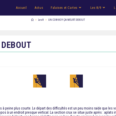
Accueil
Actus
Falaises et Cartes
Les 8/9
L
>
Les 8
>
UN COW-BOY ÇA MEURT DEBOUT
 DEBOUT
s à peine plus courte. Le départ des difficultés est un peu moins raide que les 
pos à un endroit presque vertical. La section crux se situe juste après : aplats 