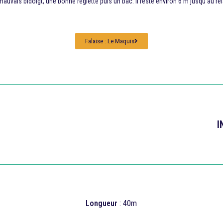
auvais bidoigt, une bonne réglette puis un bac. Il reste environ 6 m jusqu’au r
Falaise : Le Maquis
I
Longueur
: 40m