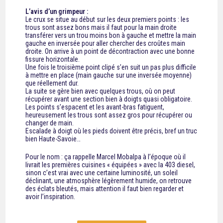
L’avis d’un grimpeur :
Le crux se situe au début sur les deux premiers points : les
trous sont assez bons mais il faut pour la main droite
transférer vers un trou moins bon à gauche et mettre la main
gauche en inversée pour aller chercher des croûtes main
droite. On arrive à un point de décontraction avec une bonne
fissure horizontale.
Une fois le troisième point clipé s’en suit un pas plus difficile
à mettre en place (main gauche sur une inversée moyenne)
que réellement dur.
La suite se gère bien avec quelques trous, où on peut
récupérer avant une section bien à doigts quasi obligatoire.
Les points s’espacent et les avant-bras fatiguent,
heureusement les trous sont assez gros pour récupérer ou
changer de main.
Escalade à doigt où les pieds doivent être précis, bref un truc
bien Haute-Savoie…
Pour le nom : ça rappelle Marcel Mobalpa à l’époque où il
livrait les premières cuisines « équipées » avec la 403 diesel,
sinon c’est vrai avec une certaine luminosité, un soleil
déclinant, une atmosphère légèrement humide, on retrouve
des éclats bleutés, mais attention il faut bien regarder et
avoir l’inspiration.