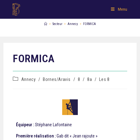
Menu
>
Secteur
>
Annecy
>
FORMICA
FORMICA
Annecy
/
Bornes/Aravis
/
8
/
8a
/
Les 8
Équipeur :
Stéphane Lafontaine
Première réalisation :
Gab dit « Jean rajoute »