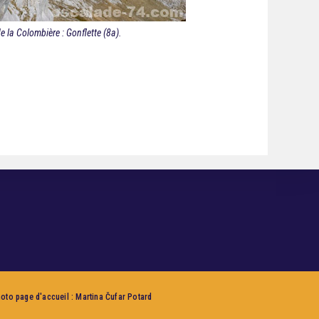
e la Colombière : Gonflette (8a).
hoto page d'accueil : Martina Čufar Potard