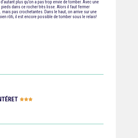
, d’autant plus qu’on a pas trop envie de tomber. Avec une
pieds dans ce rocher très lisse. Alors il faut fermer
 mais pas crochetantes. Dans le haut, on arrive sur une
en rôti, il est encore possible de tomber sous le relais!
NTÉRET




