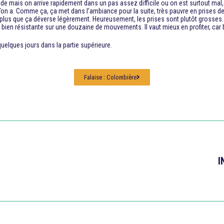
raide mais on arrive rapidement dans un pas assez difficile ou on est surtout mal
qu’on a. Comme ça, ça met dans l’ambiance pour la suite, très pauvre en prises de 
t plus que ça déverse légèrement. Heureusement, les prises sont plutôt grosses…
 bien résistante sur une douzaine de mouvements. Il vaut mieux en profiter, car bi
uelques jours dans la partie supérieure.
Falaise : Colombière
I