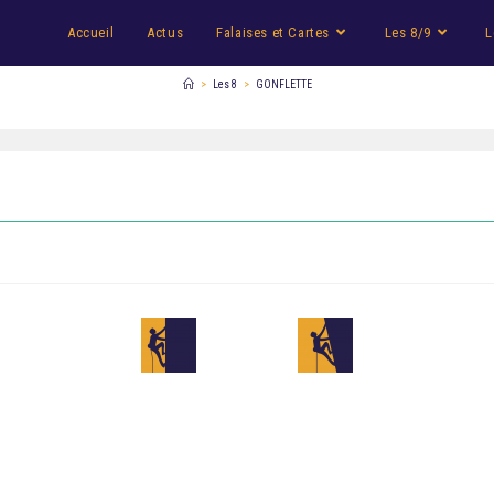
Accueil
Actus
Falaises et Cartes
Les 8/9
L
>
Les 8
>
GONFLETTE