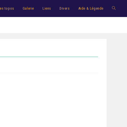
es topos
Galerie
Liens
Divers
Aide & Légende