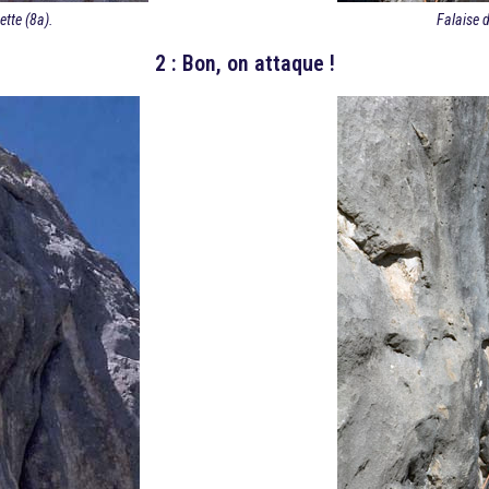
ette (8a).
Falaise d
2 : Bon, on attaque !