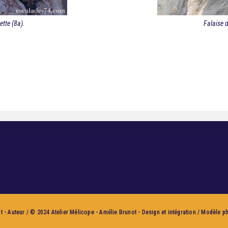
ette (8a).
Falaise d
 - Auteur / © 2024 Atelier Mélicope - Amélie Brunot - Design et intégration / Modèle p