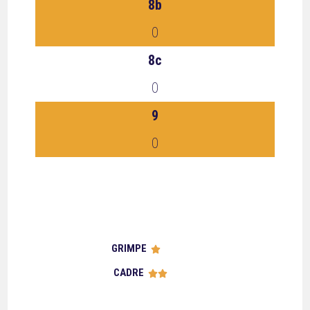
8b
0
8c
0
9
0
GRIMPE





CADRE




