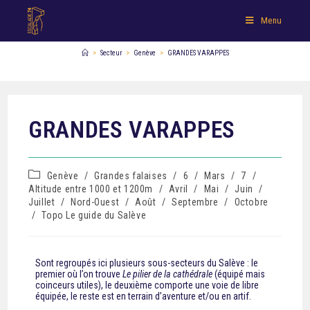
Menu
>
Secteur
>
Genève
>
GRANDES VARAPPES
GRANDES VARAPPES
Genève
/
Grandes falaises
/
6
/
Mars
/
7
/
Altitude entre 1000 et 1200m
/
Avril
/
Mai
/
Juin
/
Juillet
/
Nord-Ouest
/
Août
/
Septembre
/
Octobre
/
Topo Le guide du Salève
Sont regroupés ici plusieurs sous-secteurs du Salève : le
premier où l’on trouve
Le pilier de la cathédrale
(équipé mais
coinceurs utiles), le deuxième comporte une voie de libre
équipée, le reste est en terrain d’aventure et/ou en artif.