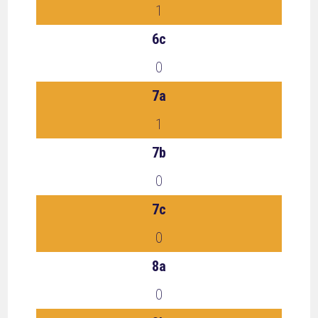
1
6c
0
7a
1
7b
0
7c
0
8a
0