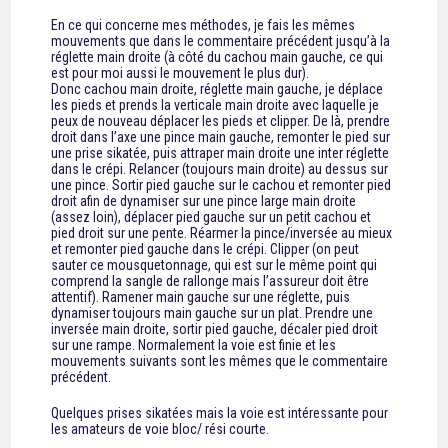
En ce qui concerne mes méthodes, je fais les mêmes
mouvements que dans le commentaire précédent jusqu’à la
réglette main droite (à côté du cachou main gauche, ce qui
est pour moi aussi le mouvement le plus dur).
Donc cachou main droite, réglette main gauche, je déplace
les pieds et prends la verticale main droite avec laquelle je
peux de nouveau déplacer les pieds et clipper. De là, prendre
droit dans l’axe une pince main gauche, remonter le pied sur
une prise sikatée, puis attraper main droite une inter réglette
dans le crépi. Relancer (toujours main droite) au dessus sur
une pince. Sortir pied gauche sur le cachou et remonter pied
droit afin de dynamiser sur une pince large main droite
(assez loin), déplacer pied gauche sur un petit cachou et
pied droit sur une pente. Réarmer la pince/inversée au mieux
et remonter pied gauche dans le crépi. Clipper (on peut
sauter ce mousquetonnage, qui est sur le même point qui
comprend la sangle de rallonge mais l’assureur doit être
attentif). Ramener main gauche sur une réglette, puis
dynamiser toujours main gauche sur un plat. Prendre une
inversée main droite, sortir pied gauche, décaler pied droit
sur une rampe. Normalement la voie est finie et les
mouvements suivants sont les mêmes que le commentaire
précédent.
Quelques prises sikatées mais la voie est intéressante pour
les amateurs de voie bloc/ rési courte.