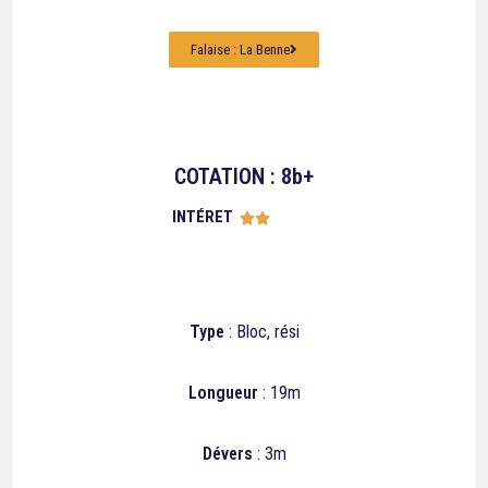
Falaise : La Benne
COTATION : 8b+
INTÉRET





Type
: Bloc, rési
Longueur
: 19m
Dévers
: 3m