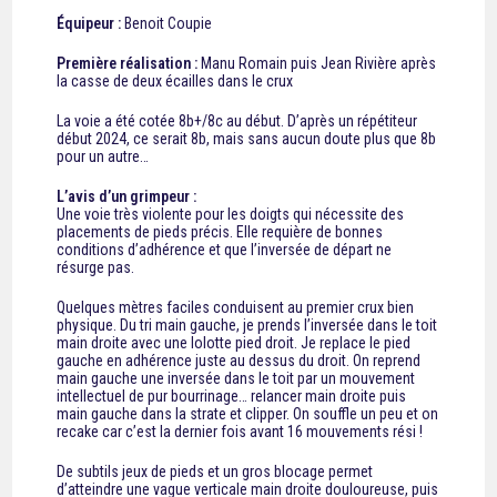
Équipeur :
Benoit Coupie
Première réalisation :
Manu Romain puis Jean Rivière après
la casse de deux écailles dans le crux
La voie a été cotée 8b+/8c au début. D’après un répétiteur
début 2024, ce serait 8b, mais sans aucun doute plus que 8b
pour un autre…
L’avis d’un grimpeur :
Une voie très violente pour les doigts qui nécessite des
placements de pieds précis. Elle requière de bonnes
conditions d’adhérence et que l’inversée de départ ne
résurge pas.
Quelques mètres faciles conduisent au premier crux bien
physique. Du tri main gauche, je prends l’inversée dans le toit
main droite avec une lolotte pied droit. Je replace le pied
gauche en adhérence juste au dessus du droit. On reprend
main gauche une inversée dans le toit par un mouvement
intellectuel de pur bourrinage… relancer main droite puis
main gauche dans la strate et clipper. On souffle un peu et on
recake car c’est la dernier fois avant 16 mouvements rési !
De subtils jeux de pieds et un gros blocage permet
d’atteindre une vague verticale main droite douloureuse, puis