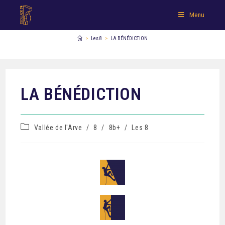
Menu
>
Les 8
>
LA BÉNÉDICTION
LA BÉNÉDICTION
Vallée de l'Arve
/
8
/
8b+
/
Les 8