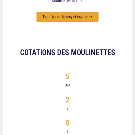
Moulinettes au total
Topo Ablon Annecy et environs
COTATIONS DES MOULINETTES
5
3/4
2
5
0
6