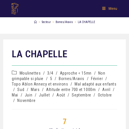
Menu
>
Secteur
>
Bornes/Aravis
>
LA CHAPELLE
LA CHAPELLE
Moulinettes
/
3/4
/
Approche < 15mn
/
Non
grimpable si pluie
/
5
/
Bornes/Aravis
/
Février
/
Topo Ablon Annecy et environs
/
Mal adapté aux enfants
/
Sud
/
Mars
/
Altitude entre 700 et 1000m
/
Avril
/
Mai
/
Juin
/
Juillet
/
Août
/
Septembre
/
Octobre
/
Novembre
7