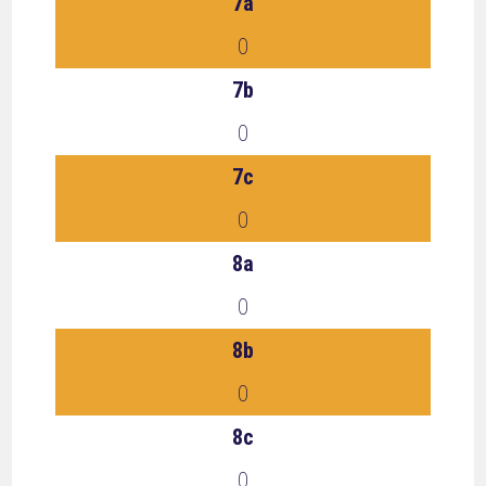
7a
0
7b
0
7c
0
8a
0
8b
0
8c
0