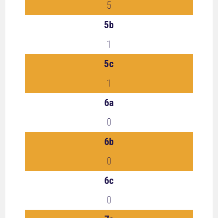
5
5b
1
5c
1
6a
0
6b
0
6c
0