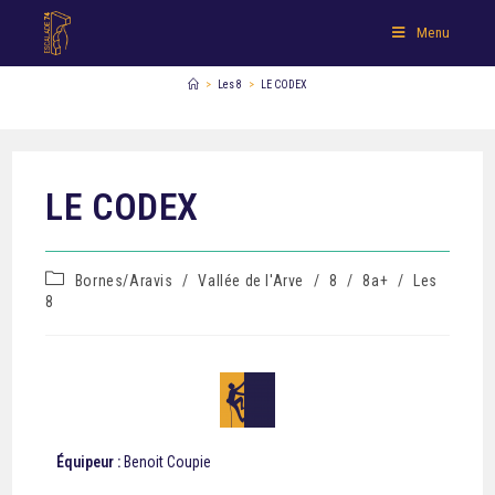
Menu
>
Les 8
>
LE CODEX
LE CODEX
Bornes/Aravis
/
Vallée de l'Arve
/
8
/
8a+
/
Les
8
Équipeur :
Benoit Coupie