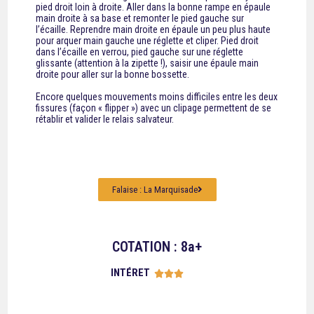
pied droit loin à droite. Aller dans la bonne rampe en épaule
main droite à sa base et remonter le pied gauche sur
l’écaille. Reprendre main droite en épaule un peu plus haute
pour arquer main gauche une réglette et cliper. Pied droit
dans l’écaille en verrou, pied gauche sur une réglette
glissante (attention à la zipette !), saisir une épaule main
droite pour aller sur la bonne bossette.
Encore quelques mouvements moins difficiles entre les deux
fissures (façon « flipper ») avec un clipage permettent de se
rétablir et valider le relais salvateur.
Falaise : La Marquisade
COTATION : 8a+
INTÉRET




