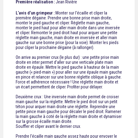
Première réalisation :
Jean Rivière
L’avis d’un grimpeur :
Monter sur l’écaille et cliper la
première dégaine. Prendre une bonne prise main droite,
monter le pied gauche et cliper. Réglette main gauche,
monter le pied haut pour aller main droite dans une inversée
et cliper. Remonter le pied droit haut pour arquer une petite
réglette main gauche, main droite en inversée et aller main
gauche sur une bonne prise (pour la voie). Monter les pieds
pour cliper la prochaine dégaine (à rallonger).
On arrive au premier crux (le plus dur) : une petite prise main
droite en inter permet d’aller sur une verticale plate main
droite en épaule. Mettre le pied gauche à hauteur de la main
gauche (« pied-main ») pour aller sur une épaule main gauche
en pince et relancer sur une bonne réglette oblique à gauche.
Force et adhérence nécessaire ! Une réglette main droite et
un écart permettent de cliper. Profiter pour délayer.
Deuxième crux : Une inversée main droite permet de croiser
main gauche sur la réglette. Mettre le pied droit sur un petit
téton pour arquer main droite une réglette. Reprendre une
petite pince main gauche pour décaler le pied droit. Ramener
la main gauche à coté de la réglette main droite et dynamiser
sur la grosse écaille main droite.
Souffler et cliper avant le dernier crux.
Prendre l’écaille main gauche assez haute pour envoyer le