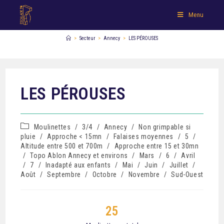
Menu
>
Secteur
>
Annecy
>
LES PÉROUSES
LES PÉROUSES
Moulinettes
/
3/4
/
Annecy
/
Non grimpable si
pluie
/
Approche < 15mn
/
Falaises moyennes
/
5
/
Altitude entre 500 et 700m
/
Approche entre 15 et 30mn
/
Topo Ablon Annecy et environs
/
Mars
/
6
/
Avril
/
7
/
Inadapté aux enfants
/
Mai
/
Juin
/
Juillet
/
Août
/
Septembre
/
Octobre
/
Novembre
/
Sud-Ouest
25