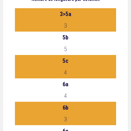
3>5a
3
5b
5
5c
4
6a
4
6b
3