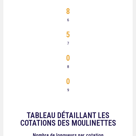
8
6
5
7
0
8
0
9
TABLEAU DÉTAILLANT LES
COTATIONS DES MOULINETTES
Nombre de longueurs
par cotation