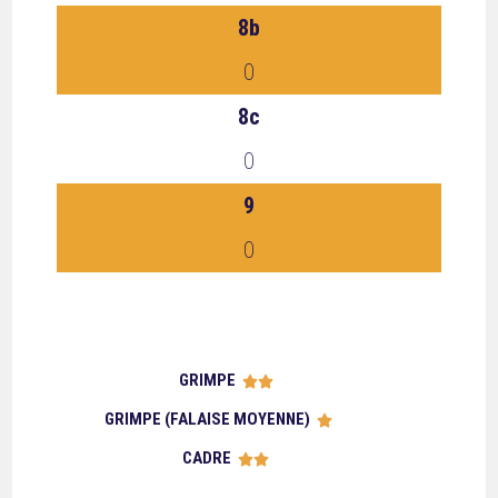
8b
0
8c
0
9
0
GRIMPE





GRIMPE (FALAISE MOYENNE)





CADRE




