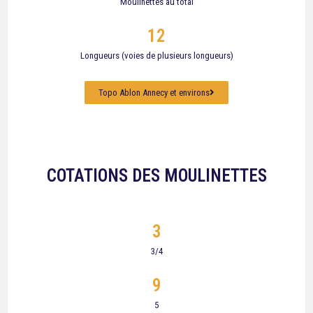
Moulinettes au total
12
Longueurs (voies de plusieurs longueurs)
Topo Ablon Annecy et environs
COTATIONS DES MOULINETTES
3
3/4
9
5