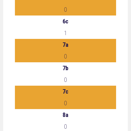
0
6c
1
7a
0
7b
0
7c
0
8a
0