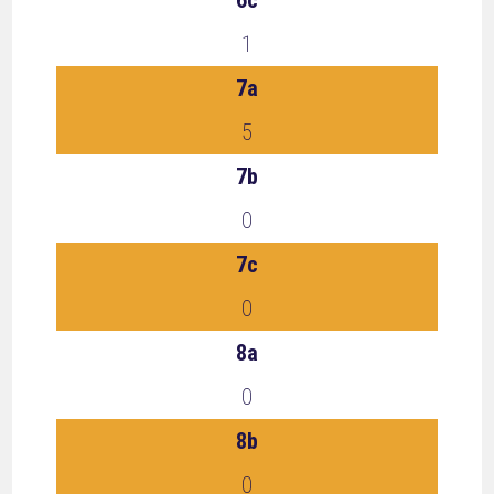
6c
1
7a
5
7b
0
7c
0
8a
0
8b
0