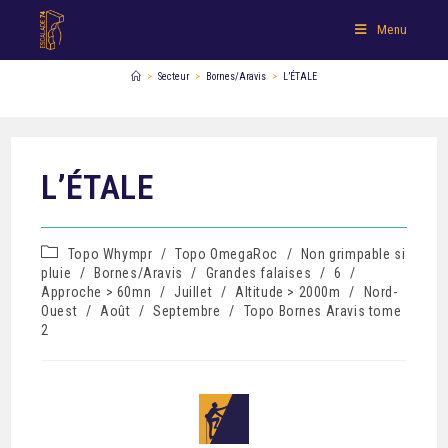
Menu
>
Secteur
>
Bornes/Aravis
>
L’ÉTALE
L’ÉTALE
Topo Whympr
/
Topo OmegaRoc
/
Non grimpable si
pluie
/
Bornes/Aravis
/
Grandes falaises
/
6
/
Approche > 60mn
/
Juillet
/
Altitude > 2000m
/
Nord-
Ouest
/
Août
/
Septembre
/
Topo Bornes Aravis tome
2