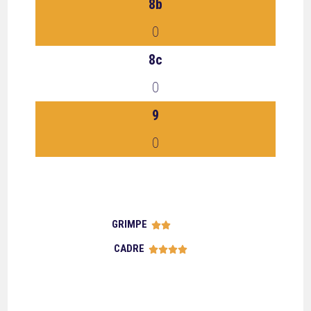
8b
0
8c
0
9
0
GRIMPE





CADRE




