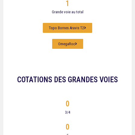
1
Grande voie au total
Topo Bornes Aravis T2
OmegaRoc
COTATIONS DES GRANDES VOIES
0
3/4
0