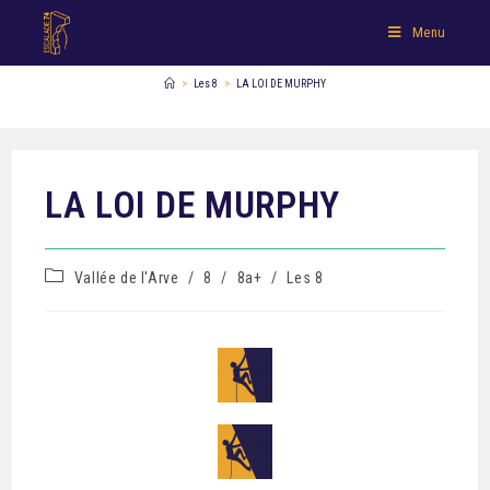
Menu
>
Les 8
>
LA LOI DE MURPHY
LA LOI DE MURPHY
Vallée de l'Arve
/
8
/
8a+
/
Les 8