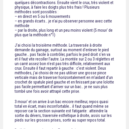
quelques décontractions. Ensuite vient le crux, très violent et
physique, à faire les doigts plus très frais ! Plusieurs
méthodes sont possibles :
– en direct en 5 ou 6 mouvements
– en grands écarts… je n’ai pu observer personne avec cette
méthode
– par la droite, plus long et un peu moins violent (5 mouv’ de
plus que la méthode n°1)
J’ai choisi la troisième méthode. La traversée à droite
demande du gainage, surtout au moment d’enlever le pied
gauche… pas facile à contrôler, parfois le pied droit s’en va
et il faut vite recoller l’autre. La montée sur 2 ou 3 réglettes et
un carré assez bon n’est pas très difficile, relativement aux
crux. Ensuite il faut repartir à gauche : c’est violent. Deux
méthodes, j’ai choisi de ne pas utiliser une grosse pince
verticale mais de traverser horizontalement en m’aidant d’un
crochet de spatule pied gauche et en finissant par une lolotte
pas facile permettant d’arriver sur un bac… je ne suis plus
tombé une fois avoir attrapé cette prise.
3 mouv’ et on arrive à un bac encore meilleur, repos quasi
total en écart, mais inconfortable… il faut quand même se
reposer car la section suivante est fatigante : atteindre la
sortie du dévers, traversée esthétique à droite, assis sur les
pieds sur les grosses prises, sortir au super repos total.