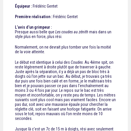
Équipeur :
Frédéric Gentet
Première réalisation :
Frédéric Gentet
L’avis d’un grimpeur :
Presque aussi belle que
Les coudes au zénith
mais dans un
style plus en force, plus rési.
Normalement, on ne devrait plus tomber une fois la moitié
de la voie atteinte.
Le début est identique à celui des
Coudes
. Au 4ième spit, on
reste légèrement à droite plutôt que de traverser à gauche.
Juste après la séparation, il y a déjà un pas de bloc très à
doigts où l’on jette sur un bac. Au début, je trouvais ça très
dur puis une fois bien calé et en forme, je le maîtrisais très
bien et je pouvais passer ce pas dans l’enchaînement au
moins 3 ou 4 fois par jour. Le repos sur le bac est très
moyen et inconfortable, on y reste peu de temps. Les mètres
suivants sont plus cool mais pas vraiment faciles. Encore un
pas dur, soit avec une mauvaise épaule pour chercher la
réglette clé, soit en faisant une horloge fatigante. On arrive
sous le toit, repos mauvais où l’on reste moins de 10
secondes.
Jusque là c’est un 7c de 15 m à doigts, rési avec seulement