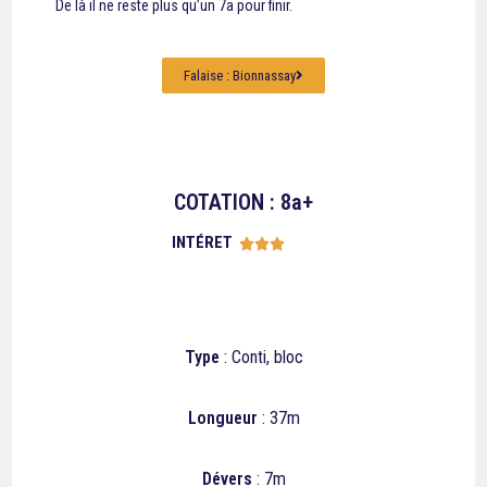
De là il ne reste plus qu’un 7a pour finir.
Falaise : Bionnassay
COTATION : 8a+
INTÉRET





Type
: Conti, bloc
Longueur
: 37m
Dévers
: 7m