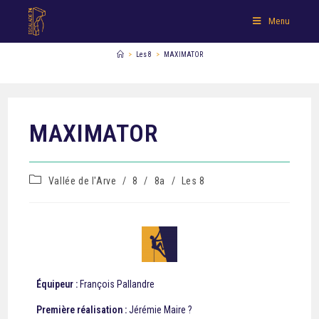
Menu
>
Les 8
>
MAXIMATOR
MAXIMATOR
Vallée de l'Arve
/
8
/
8a
/
Les 8
Équipeur :
François Pallandre
Première réalisation :
Jérémie Maire ?