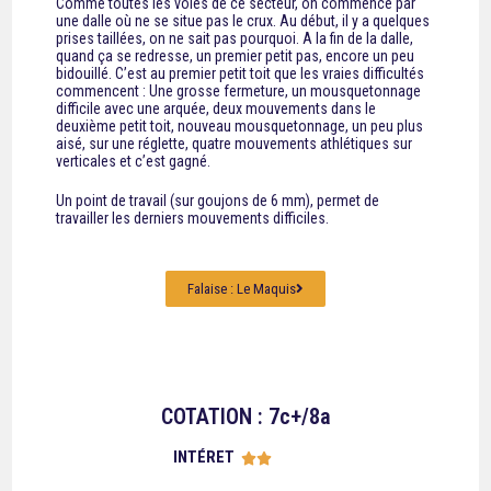
Comme toutes les voies de ce secteur, on commence par
une dalle où ne se situe pas le crux. Au début, il y a quelques
prises taillées, on ne sait pas pourquoi. A la fin de la dalle,
quand ça se redresse, un premier petit pas, encore un peu
bidouillé. C’est au premier petit toit que les vraies difficultés
commencent : Une grosse fermeture, un mousquetonnage
difficile avec une arquée, deux mouvements dans le
deuxième petit toit, nouveau mousquetonnage, un peu plus
aisé, sur une réglette, quatre mouvements athlétiques sur
verticales et c’est gagné.
Un point de travail (sur goujons de 6 mm), permet de
travailler les derniers mouvements difficiles.
Falaise : Le Maquis
COTATION : 7c+/8a
INTÉRET




