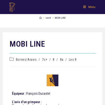
Menu
>
Les 8
>
MOBI LINE
MOBI LINE
Bornes/Aravis
/
7c+
/
8
/
8a
/
Les 8
Équipeur :
François Ducastel
L’avis d’un grimpeur :