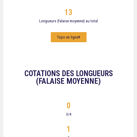
13
Longueurs (falaise moyenne) au total
Topo en ligne
COTATIONS DES LONGUEURS
(FALAISE MOYENNE)
0
3/4
1