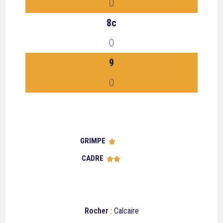
0
8c
0
9
0
GRIMPE





CADRE





Rocher
: Calcaire