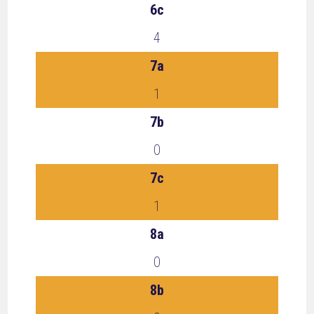
6c
4
7a
1
7b
0
7c
1
8a
0
8b