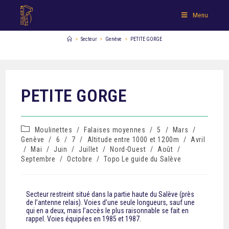
Menu
>
Secteur
>
Genève
>
PETITE GORGE
PETITE GORGE
Moulinettes
/
Falaises moyennes
/
5
/
Mars
/
Genève
/
6
/
7
/
Altitude entre 1000 et 1200m
/
Avril
/
Mai
/
Juin
/
Juillet
/
Nord-Ouest
/
Août
/
Septembre
/
Octobre
/
Topo Le guide du Salève
Secteur restreint situé dans la partie haute du Salève (près
de l’antenne relais). Voies d’une seule longueurs, sauf une
qui en a deux, mais l’accès le plus raisonnable se fait en
rappel. Voies équipées en 1985 et 1987.