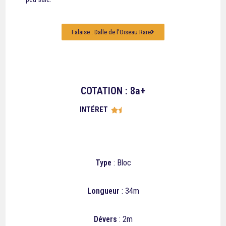
Falaise : Dalle de l'Oiseau Rare
COTATION : 8a+
INTÉRET





Type
: Bloc
Longueur
: 34m
Dévers
: 2m