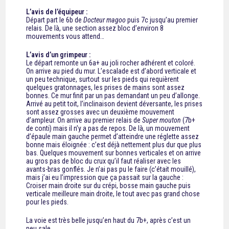
L’avis de l’équipeur :
Départ part le 6b de
Docteur magoo
puis 7c jusqu’au premier
relais. De là, une section assez bloc d’environ 8
mouvements vous attend…
L’avis d’un grimpeur :
Le départ remonte un 6a+ au joli rocher adhérent et coloré.
On arrive au pied du mur. L’escalade est d’abord verticale et
un peu technique, surtout sur les pieds qui requièrent
quelques gratonnages, les prises de mains sont assez
bonnes. Ce mur finit par un pas demandant un peu d’allonge.
Arrivé au petit toit, l’inclinaison devient déversante, les prises
sont assez grosses avec un deuxième mouvement
d’ampleur. On arrive au premier relais de
Super mouton
(7b+
de conti) mais il n’y a pas de repos. De là, un mouvement
d’épaule main gauche permet d’atteindre une réglette assez
bonne mais éloignée : c’est déjà nettement plus dur que plus
bas. Quelques mouvement sur bonnes verticales et on arrive
au gros pas de bloc du crux qu’il faut réaliser avec les
avants-bras gonflés. Je n’ai pas pu le faire (c’était mouillé),
mais j’ai eu l’impression que ça passait sur la gauche :
Croiser main droite sur du crépi, bosse main gauche puis
verticale meilleure main droite, le tout avec pas grand chose
pour les pieds.
La voie est très belle jusqu’en haut du 7b+, après c’est un
peu sale.