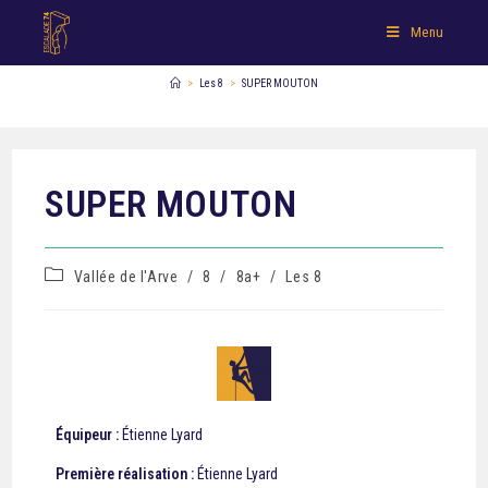
Menu
>
Les 8
>
SUPER MOUTON
SUPER MOUTON
Vallée de l'Arve
/
8
/
8a+
/
Les 8
Équipeur :
Étienne Lyard
Première réalisation :
Étienne Lyard