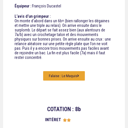
Équipeur :
François Ducastel
L’avis d’un grimpeur :
On monte d’abord dans un 6b+ (bien rallonger les dégaines
et mettre une triple au relais). On arrive ensuite dans le
surplomb. Le départ se fait assez bien (aux alentours de
7a/b) avec un crochetage talon et des mouvements
physiques sur bonnes prises. On arrive ensuite au crux : une
relance aléatoire sur une petite règle plate que l’on ne voit
pas. Puis il y a encore trois mouvements pas faciles avant
de rejoindre un bac. La fin est plus facile (7a) mais il faut
rester concentré.
Falaise : Le Maquis
COTATION : 8b
INTÉRET




