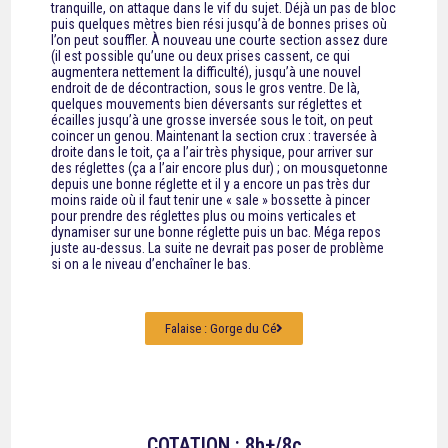
tranquille, on attaque dans le vif du sujet. Déjà un pas de bloc
puis quelques mètres bien rési jusqu’à de bonnes prises où
l’on peut souffler. À nouveau une courte section assez dure
(il est possible qu’une ou deux prises cassent, ce qui
augmentera nettement la difficulté), jusqu’à une nouvel
endroit de de décontraction, sous le gros ventre. De là,
quelques mouvements bien déversants sur réglettes et
écailles jusqu’à une grosse inversée sous le toit, on peut
coincer un genou. Maintenant la section crux : traversée à
droite dans le toit, ça a l’air très physique, pour arriver sur
des réglettes (ça a l’air encore plus dur) ; on mousquetonne
depuis une bonne réglette et il y a encore un pas très dur
moins raide où il faut tenir une «
sale » bossette à pincer
pour prendre des réglettes plus ou moins verticales et
dynamiser sur une bonne réglette puis un bac. Méga repos
juste au-dessus. La suite ne devrait pas poser de problème
si on a le niveau d’enchaîner le bas.
Falaise : Gorge du Cé
COTATION : 8b+/8c