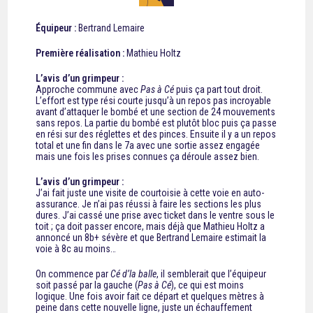
Équipeur :
Bertrand Lemaire
Première réalisation :
Mathieu Holtz
L’avis d’un grimpeur :
Approche commune avec
Pas à Cé
puis ça part tout droit.
L’effort est type rési courte jusqu’à un repos pas incroyable
avant d’attaquer le bombé et une section de 24 mouvements
sans repos. La partie du bombé est plutôt bloc puis ça passe
en rési sur des réglettes et des pinces. Ensuite il y a un repos
total et une fin dans le 7a avec une sortie assez engagée
mais une fois les prises connues ça déroule assez bien.
L’avis d’un grimpeur :
J’ai fait juste une visite de courtoisie à cette voie en auto-
assurance. Je n’ai pas réussi à faire les sections les plus
dures. J’ai cassé une prise avec ticket dans le ventre sous le
toit ; ça doit passer encore, mais déjà que Mathieu Holtz a
annoncé un 8b+ sévère et que Bertrand Lemaire estimait la
voie à 8c au moins…
On commence par
Cé d’la balle
, il semblerait que l’équipeur
soit passé par la gauche (
Pas à Cé
), ce qui est moins
logique. Une fois avoir fait ce départ et quelques mètres à
peine dans cette nouvelle ligne, juste un échauffement