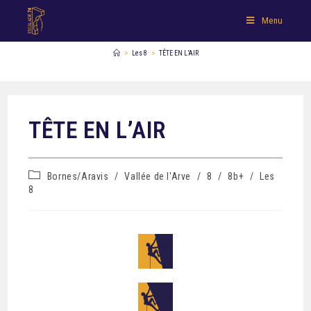
Menu
>
Les 8
>
TÊTE EN L’AIR
TÊTE EN L’AIR
Bornes/Aravis
/
Vallée de l'Arve
/
8
/
8b+
/
Les
8