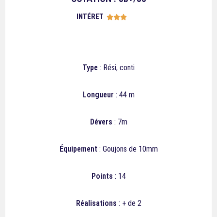
INTÉRET





Type
: Rési, conti
Longueur
: 44 m
Dévers
: 7m
Équipement
: Goujons de 10mm
Points
: 14
Réalisations
: + de 2