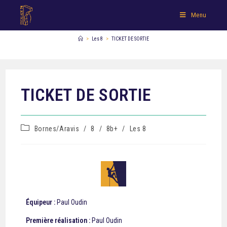
Menu
>
Les 8
>
TICKET DE SORTIE
TICKET DE SORTIE
Bornes/Aravis
/
8
/
8b+
/
Les 8
Équipeur :
Paul Oudin
Première réalisation :
Paul Oudin