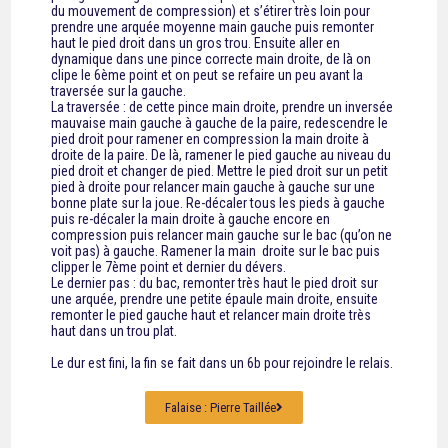
du mouvement de compression) et s’étirer très loin pour
prendre une arquée moyenne main gauche puis remonter
haut le pied droit dans un gros trou. Ensuite aller en
dynamique dans une pince correcte main droite, de là on
clipe le 6ème point et on peut se refaire un peu avant la
traversée sur la gauche.
La traversée : de cette pince main droite, prendre un inversée
mauvaise main gauche à gauche de la paire, redescendre le
pied droit pour ramener en compression la main droite à
droite de la paire. De là, ramener le pied gauche au niveau du
pied droit et changer de pied. Mettre le pied droit sur un petit
pied à droite pour relancer main gauche à gauche sur une
bonne plate sur la joue. Re-décaler tous les pieds à gauche
puis re-décaler la main droite à gauche encore en
compression puis relancer main gauche sur le bac (qu’on ne
voit pas) à gauche. Ramener la main droite sur le bac puis
clipper le 7ème point et dernier du dévers.
Le dernier pas : du bac, remonter très haut le pied droit sur
une arquée, prendre une petite épaule main droite, ensuite
remonter le pied gauche haut et relancer main droite très
haut dans un trou plat.
Le dur est fini, la fin se fait dans un 6b pour rejoindre le relais.
Falaise : Pierre Taillée