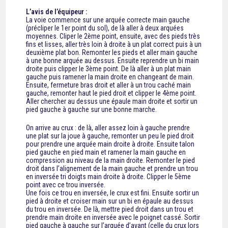
L’avis de l’équipeur :
La voie commence sur une arquée correcte main gauche
(précliper le 1er point du sol), de là aller à deux arquées
moyennes. Cliper le 2ème point, ensuite, avec des pieds très
fins et lisses, aller très loin à droite à un plat correct puis à un
deuxième plat bon. Remonter les pieds et aller main gauche
à une bonne arquée au dessus. Ensuite reprendre un bi main
droite puis clipper le 3ème point. De là aller à un plat main
gauche puis ramener la main droite en changeant de main.
Ensuite, fermeture bras droit et aller à un trou caché main
gauche, remonter haut le pied droit et clipper le 4ème point.
Aller chercher au dessus une épaule main droite et sortir un
pied gauche à gauche sur une bonne marche.
On arrive au crux : de là, aller assez loin à gauche prendre
une plat sur la joue à gauche, remonter un peu le pied droit
pour prendre une arquée main droite à droite. Ensuite talon
pied gauche en pied main et ramener la main gauche en
compression au niveau de la main droite. Remonter le pied
droit dans l’alignement de la main gauche et prendre un trou
en inversée tri doigts main droite à droite. Clipper le 5ème
point avec ce trou inversée.
Une fois ce trou en inversée, le crux est fini. Ensuite sortir un
pied à droite et croiser main sur un bi en épaule au dessus
du trou en inversée. De là, mettre pied droit dans un trou et
prendre main droite en inversée avec le poignet cassé. Sortir
pied gauche à gauche sur l’arquée d’avant (celle du crux lors