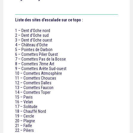
Liste des sites d’escalade sur ce topo :
1 – Dent d’Oche nord
2 – Dent d’Oche sud
3 – Dent d’Oche ouest
4 – Château d’Oche
5 – Pointes de Darbon
6 – Cornettes Pilier Ouest
7 – Cornettes Pas de la Bosse
8 – Cornettes 7ème Art
9 – Cornettes Arête Sud-ouest
10 – Cornettes Atmosphère
11 – Cornettes Choucas
12 – Cornettes Dalles
13 – Cornettes Faucon
14 – Cornettes Toper
15 – Pavis
16 – Velan
17 – Solitude
18 – Chauffé Nord
19 – Cercle
20 – Plagne
21 – Faille
22 – Piliers