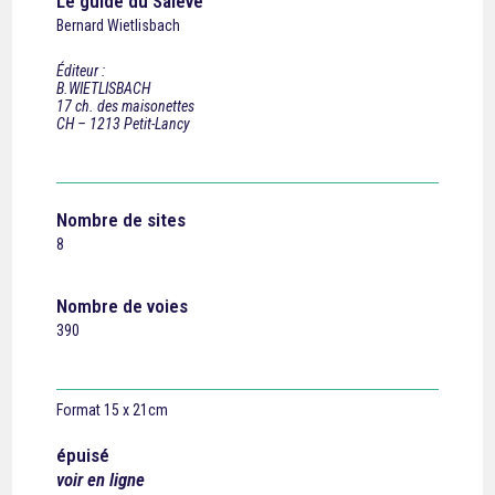
Le guide du Salève
Bernard Wietlisbach
Éditeur :
B.WIETLISBACH
17 ch. des maisonettes
CH – 1213 Petit-Lancy
Nombre de sites
8
Nombre de voies
390
Format 15 x 21cm
épuisé
voir en ligne