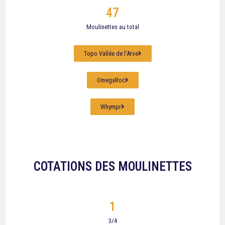
47
Moulinettes au total
Topo Vallée de l'Arve
OmegaRoc
Whympr
COTATIONS DES MOULINETTES
1
3/4