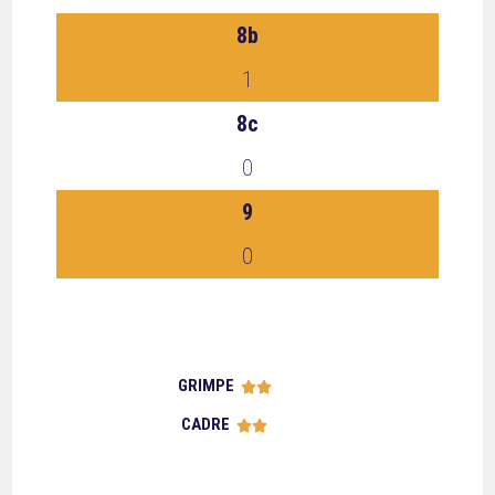
8b
1
8c
0
9
0
GRIMPE





CADRE




