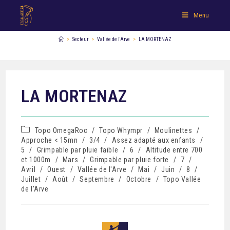
Menu
>
Secteur
>
Vallée de l'Arve
>
LA MORTENAZ
LA MORTENAZ
Topo OmegaRoc
/
Topo Whympr
/
Moulinettes
/
Approche < 15mn
/
3/4
/
Assez adapté aux enfants
/
5
/
Grimpable par pluie faible
/
6
/
Altitude entre 700
et 1000m
/
Mars
/
Grimpable par pluie forte
/
7
/
Avril
/
Ouest
/
Vallée de l'Arve
/
Mai
/
Juin
/
8
/
Juillet
/
Août
/
Septembre
/
Octobre
/
Topo Vallée
de l'Arve