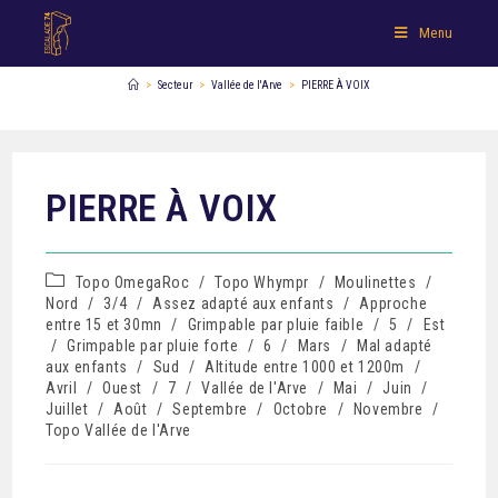
Menu
>
Secteur
>
Vallée de l'Arve
>
PIERRE À VOIX
PIERRE À VOIX
Topo OmegaRoc
/
Topo Whympr
/
Moulinettes
/
Nord
/
3/4
/
Assez adapté aux enfants
/
Approche
entre 15 et 30mn
/
Grimpable par pluie faible
/
5
/
Est
/
Grimpable par pluie forte
/
6
/
Mars
/
Mal adapté
aux enfants
/
Sud
/
Altitude entre 1000 et 1200m
/
Avril
/
Ouest
/
7
/
Vallée de l'Arve
/
Mai
/
Juin
/
Juillet
/
Août
/
Septembre
/
Octobre
/
Novembre
/
Topo Vallée de l'Arve