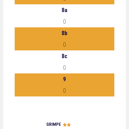
8a
0
8b
0
8c
0
9
0
GRIMPE




