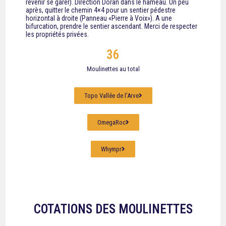
revenir se garer). Direction Doran dans le hameau. Un peu
après, quitter le chemin 4×4 pour un sentier pédestre
horizontal à droite (Panneau «Pierre à Voix»). A une
bifurcation, prendre le sentier ascendant. Merci de respecter
les propriétés privées.
36
Moulinettes au total
Topo Vallée de l'Arve
OmegaRoc
Whympr
COTATIONS DES MOULINETTES