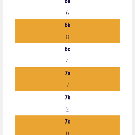
6a
6
6b
8
6c
4
7a
7
7b
2
7c
0