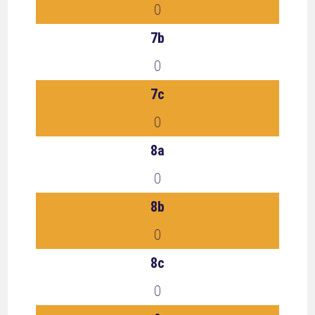
0
7b
0
7c
0
8a
0
8b
0
8c
0