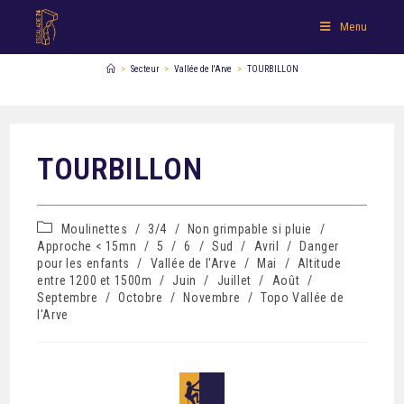
Menu
>
Secteur
>
Vallée de l'Arve
>
TOURBILLON
TOURBILLON
Moulinettes
/
3/4
/
Non grimpable si pluie
/
Approche < 15mn
/
5
/
6
/
Sud
/
Avril
/
Danger
pour les enfants
/
Vallée de l'Arve
/
Mai
/
Altitude
entre 1200 et 1500m
/
Juin
/
Juillet
/
Août
/
Septembre
/
Octobre
/
Novembre
/
Topo Vallée de
l'Arve