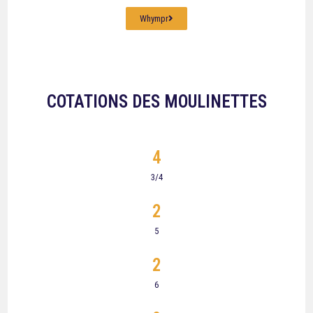
Whympr
COTATIONS DES MOULINETTES
4
3/4
2
5
2
6