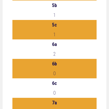
5b
1
5c
1
6a
2
6b
0
6c
0
7a