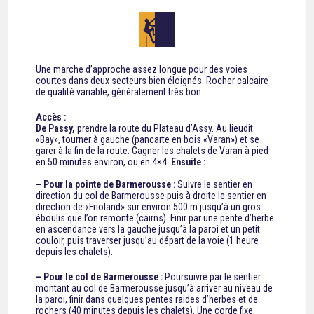
Une marche d’approche assez longue pour des voies
courtes dans deux secteurs bien éloignés. Rocher calcaire
de qualité variable, généralement très bon.
Accès :
De Passy,
prendre la route du Plateau d’Assy. Au lieudit
«Bay», tourner à gauche (pancarte en bois «Varan») et se
garer à la fin de la route. Gagner les chalets de Varan à pied
en 50 minutes environ, ou en 4×4.
Ensuite :
– Pour la pointe de Barmerousse :
Suivre le sentier en
direction du col de Barmerousse puis à droite le sentier en
direction de «Frioland» sur environ 500 m jusqu’à un gros
éboulis que l’on remonte (cairns). Finir par une pente d’herbe
en ascendance vers la gauche jusqu’à la paroi et un petit
couloir, puis traverser jusqu’au départ de la voie (1 heure
depuis les chalets).
– Pour le col de Barmerousse :
Poursuivre par le sentier
montant au col de Barmerousse jusqu’à arriver au niveau de
la paroi, finir dans quelques pentes raides d’herbes et de
rochers (40 minutes depuis les chalets). Une corde fixe