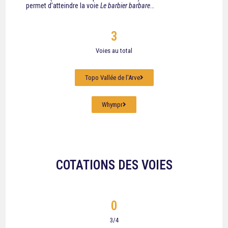
permet d’atteindre la voie
Le barbier barbare
…
3
Voies au total
Topo Vallée de l'Arve
Whympr
COTATIONS DES VOIES
0
3/4