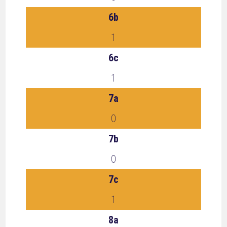
6b
1
6c
1
7a
0
7b
0
7c
1
8a