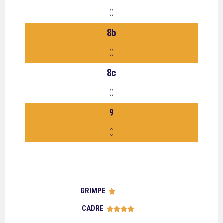
0
8b
0
8c
0
9
0
GRIMPE





CADRE




