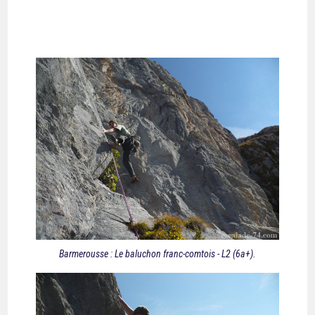
Barmerousse : Le baluchon franc-comtois - L2 (6a+).