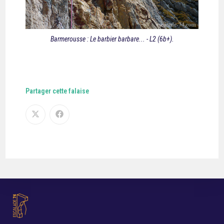
Barmerousse : Le barbier barbare... - L2 (6b+).
Partager cette falaise