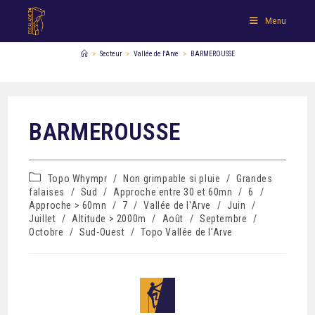
Menu
>
Secteur
>
Vallée de l'Arve
>
BARMEROUSSE
BARMEROUSSE
Topo Whympr
/
Non grimpable si pluie
/
Grandes
falaises
/
Sud
/
Approche entre 30 et 60mn
/
6
/
Approche > 60mn
/
7
/
Vallée de l'Arve
/
Juin
/
Juillet
/
Altitude > 2000m
/
Août
/
Septembre
/
Octobre
/
Sud-Ouest
/
Topo Vallée de l'Arve