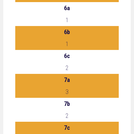
6a
1
6b
1
6c
2
7a
3
7b
2
7c