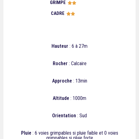
GRIMPE





CADRE





Hauteur
: 6 à 27m
Rocher
: Calcaire
Approche
: 13min
Altitude
: 1000m
Orientation
: Sud
Pluie
: 6 voies grimpables si pluie faible et 0 voies
grimpables si pluie forte