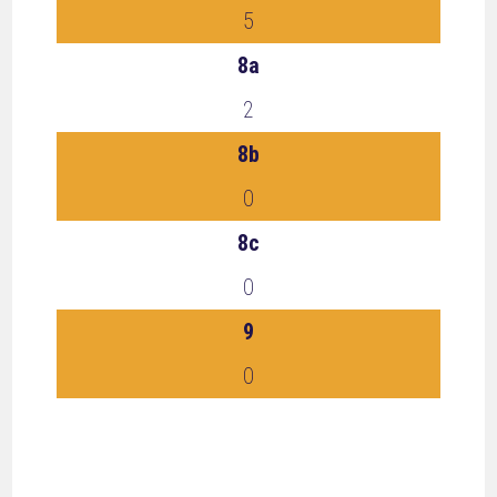
5
8a
2
8b
0
8c
0
9
0