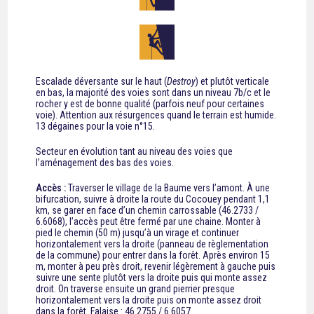
Escalade déversante sur le haut (
Destroy
) et plutôt verticale
en bas, la majorité des voies sont dans un niveau 7b/c et le
rocher y est de bonne qualité (parfois neuf pour certaines
voie). Attention aux résurgences quand le terrain est humide.
13 dégaines pour la voie n°15.
Secteur en évolution tant au niveau des voies que
l’aménagement des bas des voies.
Accès :
Traverser le village de la Baume vers l’amont. À une
bifurcation, suivre à droite la route du Cocouey pendant 1,1
km, se garer en face d’un chemin carrossable (46.2733 /
6.6068), l’accès peut être fermé par une chaine. Monter à
pied le chemin (50 m) jusqu’à un virage et continuer
horizontalement vers la droite (panneau de règlementation
de la commune) pour entrer dans la forêt. Après environ 15
m, monter à peu près droit, revenir légèrement à gauche puis
suivre une sente plutôt vers la droite puis qui monte assez
droit. On traverse ensuite un grand pierrier presque
horizontalement vers la droite puis on monte assez droit
dans la forêt. Falaise :
46.2755 / 6.6057