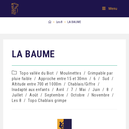
Menu
>
Les 8
>
LA BAUME
LA BAUME
Topo vallée du Biot
/
Moulinettes
/
Grimpable par
pluie faible
/
Approche entre 15 et 30mn
/
6
/
Sud
/
Altitude entre 700 et 1000m
/
Chablais/Giffre
/
Inadapté aux enfants
/
Avril
/
7
/
Mai
/
Juin
/
8
/
Juillet
/
Août
/
Septembre
/
Octobre
/
Novembre
/
Les 8
/
Topo Chablais grimpe