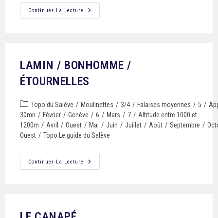
Continuer La Lecture
LAMIN / BONHOMME /
ÉTOURNELLES
Topo du Salève
/
Moulinettes
/
3/4
/
Falaises moyennes
/
5
/
App
30mn
/
Février
/
Genève
/
6
/
Mars
/
7
/
Altitude entre 1000 et
1200m
/
Avril
/
Ouest
/
Mai
/
Juin
/
Juillet
/
Août
/
Septembre
/
Oct
Ouest
/
Topo Le guide du Salève
Continuer La Lecture
LE CANAPÉ