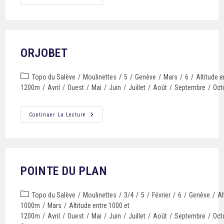
ORJOBET
Topo du Salève
/
Moulinettes
/
5
/
Genève
/
Mars
/
6
/
Altitude e
1200m
/
Avril
/
Ouest
/
Mai
/
Juin
/
Juillet
/
Août
/
Septembre
/
Oct
Continuer La Lecture
POINTE DU PLAN
Topo du Salève
/
Moulinettes
/
3/4
/
5
/
Février
/
6
/
Genève
/
Al
1000m
/
Mars
/
Altitude entre 1000 et
1200m
/
Avril
/
Ouest
/
Mai
/
Juin
/
Juillet
/
Août
/
Septembre
/
Oct