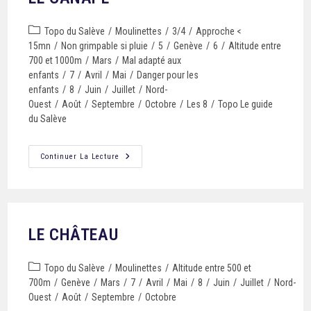
Topo du Salève
/
Moulinettes
/
3/4
/
Approche <
15mn
/
Non grimpable si pluie
/
5
/
Genève
/
6
/
Altitude entre
700 et 1000m
/
Mars
/
Mal adapté aux
enfants
/
7
/
Avril
/
Mai
/
Danger pour les
enfants
/
8
/
Juin
/
Juillet
/
Nord-
Ouest
/
Août
/
Septembre
/
Octobre
/
Les 8
/
Topo Le guide
du Salève
Continuer La Lecture
LE CHÂTEAU
Topo du Salève
/
Moulinettes
/
Altitude entre 500 et
700m
/
Genève
/
Mars
/
7
/
Avril
/
Mai
/
8
/
Juin
/
Juillet
/
Nord-
Ouest
/
Août
/
Septembre
/
Octobre