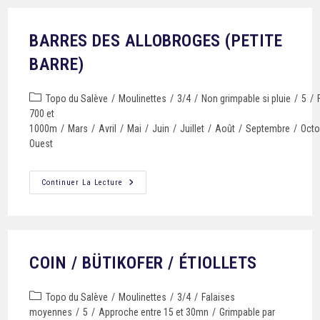
BARRES DES ALLOBROGES (PETITE
BARRE)
Topo du Salève
/
Moulinettes
/
3/4
/
Non grimpable si pluie
/
5
/
700 et
1000m
/
Mars
/
Avril
/
Mai
/
Juin
/
Juillet
/
Août
/
Septembre
/
Octo
Ouest
Continuer La Lecture
COIN / BÜTIKOFER / ÉTIOLLETS
Topo du Salève
/
Moulinettes
/
3/4
/
Falaises
moyennes
/
5
/
Approche entre 15 et 30mn
/
Grimpable par