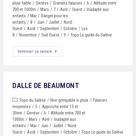
pluie faible
/
Genève
/
Grandes falaises
/
6
/
Altitude entre
700 et 1000m
/
Mars
/
7
/
Avril
/
Ouest
/
Inadapté aux
enfants
/
Mai
/
Danger pour les
enfants
/
8
/
Juin
/
Juillet
/
Nord-
Ouest
/
Août
/
Septembre
/
Octobre
/
Les
8
/
Novembre
/
Sud-Ouest
/
9
/
Topo Le guide du Salève
Continuer La Lecture
DALLE DE BEAUMONT
Topo du Salève
/
Non grimpable si pluie
/
Falaises
moyennes
/
5
/
Approche entre 15 et
30mn
/
Genève
/
6
/
Altitude entre 700 et
1000m
/
Mars
/
Avril
/
Inadapté aux
enfants
/
Mai
/
Juin
/
Juillet
/
Nord-
Ouest
/
Août
/
Septembre
/
Octobre
/
Topo Le guide du Salève