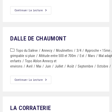
Continuer La Lecture
DALLE DE CHAUMONT
Topo du Salève
/
Annecy
/
Moulinettes
/
3/4
/
Approche < 15mn
grimpable si pluie
/
Altitude entre 500 et 700m
/
Est
/
Mars
/
Mal adap
enfants
/
Topo Ablon Annecy et
environs
/
Avril
/
Mai
/
Juin
/
Juillet
/
Août
/
Septembre
/
Octobre
/
Continuer La Lecture
LA CORRATERIE