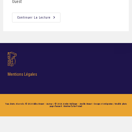
Ouest
Continuer La Lecture
Mentions Légales
Tous droits réservés © 2024 Gilles Brunot - Auteur / © 2024 Atelier Mélicope - Amélie Brunot - Design et intégration / Modèle photo
page d'accueil : Martina Čufar Potard