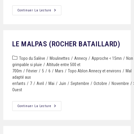
Continuer La Lecture
LE MALPAS (ROCHER BATAILLARD)
Topo du Salève
/
Moulinettes
/
Annecy
/
Approche < 15mn
/
Non
grimpable si pluie
/
Altitude entre 500 et
700m
/
Février
/
5
/
6
/
Mars
/
Topo Ablon Annecy et environs
/
Mal
adapté aux
enfants
/
7
/
Avril
/
Mai
/
Juin
/
Septembre
/
Octobre
/
Novembre
/
Ouest
Continuer La Lecture