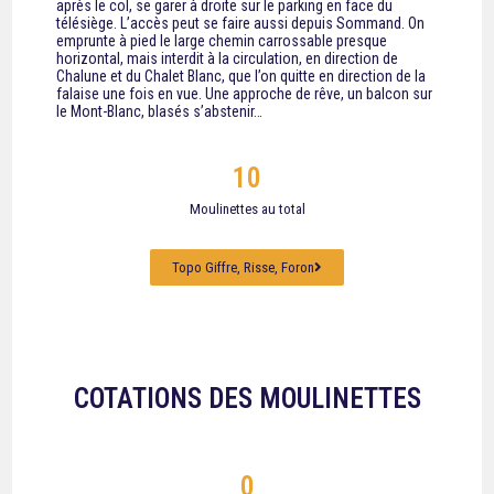
après le col, se garer à droite sur le parking en face du
télésiège. L’accès peut se faire aussi depuis Sommand. On
emprunte à pied le large chemin carrossable presque
horizontal, mais interdit à la circulation, en direction de
Chalune et du Chalet Blanc, que l’on quitte en direction de la
falaise une fois en vue. Une approche de rêve, un balcon sur
le Mont-Blanc, blasés s’abstenir…
10
Moulinettes au total
Topo Giffre, Risse, Foron
COTATIONS DES MOULINETTES
0