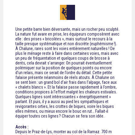
Une petite barre bien déversante, mais un rocher peu sculpté.
La nature fut avare en prise, les équipeurs composèrent avec
elle : des prises « bricolées », mais surtout le recours à la
taille presque systématique et non discrète (euphémisme !).
À Chalune, rares sont les voies entièrement naturelles ! De
plus le ménage reste à faire dans certaines voies, mais avec
un peu de fréquentation et quelques coups de brosse à
dents, cela devrait s’arranger. On pourrait éventuellement
polémiquer sur la position de quelques points ou encore
d’un relais, mais ce serait de l’ordre du détail. Cette petite
falaise présente néanmoins de réels atouts.
À Chalune on
se sent bien : un grand bol d’air frais dans l’alpage, face aux
« chalets blancs ». Et la falaise passe rapidement à l’ombre,
conditions propices à l’effort malgré les chaleurs estivales.
Quelques lignes sont intéressantes « énergétiquement »
parlant. Et puis, il y a aussi au pied les sympathiques et
revigorantes orties, les crottes de biques, voire les biques
elles mêmes, ou mieux encore le bouc en rut… Fallait-il
équiper toutes ces lignes ? Chacun se fera son idée.
Accès :
Depuis le Praz-de-Lys, monter au col de la Ramaz. 700 m