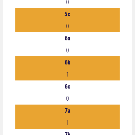
0
5c
0
6a
0
6b
1
6c
0
7a
1
7b