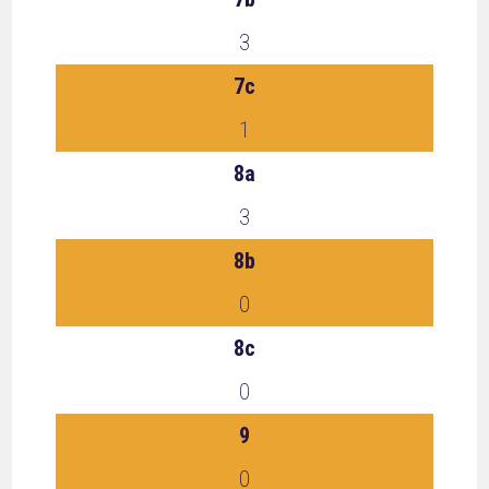
3
7c
1
8a
3
8b
0
8c
0
9
0