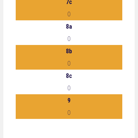
7c
0
8a
0
8b
0
8c
0
9
0