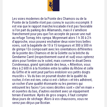
Les voies modernes de la Pointe des Chamois ou de la
Pointe de la Golette n’ont pas connu le succès escompté. Il
est vrai que le rapport marche/escalade n’est pas favorable
si l’on part du parking des Allamands, mais il s’améliore
franchement pour peu que l’on accepte de passer une nuit
au refuge Tornay, très sympa. Moyennant alors 1 h 30 à 2 h
d’approche, vous pouvez enchaîner deux voire trois belles
voies, soit la bagatelle de 10 à 15 longueurs et 300 à 500 m
de grimpe ! En composant avec les orientations différentes
de la pointe des Chamois et de la Golette ou la brèche du
Gendarme Carré (respectivement ouest et sud) vous opterez
alors pour l’ombre ou le soleil, mais comme le disait Denis
Condeveaux, grand spécialiste des lieux, « Attention, vous
êtes à 2 600 m à la frontière entre la vallée du Rhône et celle
du Giffre et le vent peut parfois endolorir vos petits doigts
musclés ». Vu du bas on pourrait douter de la qualité du
rocher, il n’en est rien, celui-ci est « béton » et très adhérent,
un rocher d’une qualité étonnante vu les pierriers qui
entourent les faces ! Les voies décrites sont « clef en main »
et ouvertes du bas, d’autres existent avec un équipement
terrain d’aventure. Après de gros orages, il faut compter
deux jours de séchage. Alors à vos chaussons, vous ne
serez pas déçus par Bostan.