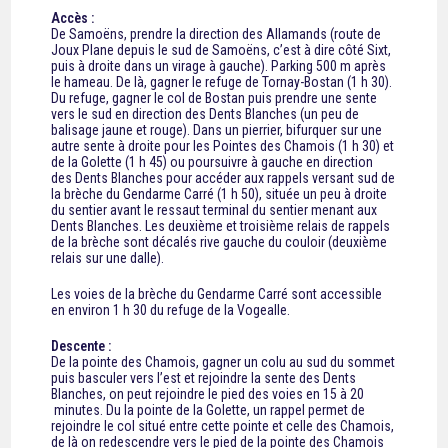
Accès :
De Samoëns, prendre la direction des Allamands (route de
Joux Plane depuis le sud de Samoëns, c’est à dire côté Sixt,
puis à droite dans un virage à gauche). Parking 500 m après
le hameau. De là, gagner le refuge de Tornay-Bostan (1 h 30).
Du refuge, gagner le col de Bostan puis prendre une sente
vers le sud en direction des Dents Blanches (un peu de
balisage jaune et rouge). Dans un pierrier, bifurquer sur une
autre sente à droite pour les Pointes des Chamois (1 h 30) et
de la Golette (1 h 45) ou poursuivre à gauche en direction
des Dents Blanches pour accéder aux rappels versant sud de
la brèche du Gendarme Carré (1 h 50), située un peu à droite
du sentier avant le ressaut terminal du sentier menant aux
Dents Blanches. Les deuxième et troisième relais de rappels
de la brèche sont décalés rive gauche du couloir (deuxième
relais sur une dalle).
Les voies de la brèche du Gendarme Carré sont accessible
en environ 1 h 30 du refuge de la Vogealle.
Descente :
De la pointe des Chamois, gagner un colu au sud du sommet
puis basculer vers l’est et rejoindre la sente des Dents
Blanches, on peut rejoindre le pied des voies en 15 à 20
minutes. Du la pointe de la Golette, un rappel permet de
rejoindre le col situé entre cette pointe et celle des Chamois,
de là on redescendre vers le pied de la pointe des Chamois