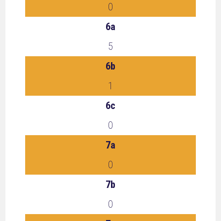
0
6a
5
6b
1
6c
0
7a
0
7b
0