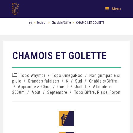
Menu
>
Secteur
>
Chablais/Giffre
>
CHAMOIS ET GOLETTE
CHAMOIS ET GOLETTE
Topo Whympr
/
Topo OmegaRoc
/
Non grimpable si
pluie
/
Grandes falaises
/
6
/
Sud
/
Chablais/Giffre
/
Approche > 60mn
/
Ouest
/
Juillet
/
Altitude >
2000m
/
Août
/
Septembre
/
Topo Giffre, Risse, Foron