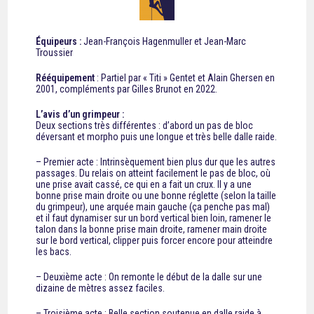
Équipeurs :
Jean-François Hagenmuller et Jean-Marc
Troussier
Rééquipement
: Partiel par « Titi » Gentet et Alain Ghersen en
2001, compléments par Gilles Brunot en 2022.
L’avis d’un grimpeur :
Deux sections très différentes : d’abord un pas de bloc
déversant et morpho puis une longue et très belle dalle raide.
– Premier acte : Intrinsèquement bien plus dur que les autres
passages. Du relais on atteint facilement le pas de bloc, où
une prise avait cassé, ce qui en a fait un crux. Il y a une
bonne prise main droite ou une bonne réglette (selon la taille
du grimpeur), une arquée main gauche (ça penche pas mal)
et il faut dynamiser sur un bord vertical bien loin, ramener le
talon dans la bonne prise main droite, ramener main droite
sur le bord vertical, clipper puis forcer encore pour atteindre
les bacs.
– Deuxième acte : On remonte le début de la dalle sur une
dizaine de mètres assez faciles.
– Troisième acte : Belle section soutenue en dalle raide à