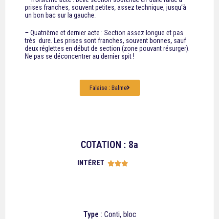
prises franches, souvent petites, assez technique, jusqu’à
un bon bac sur la gauche.
– Quatrième et dernier acte : Section assez longue et pas
très dure. Les prises sont franches, souvent bonnes, sauf
deux réglettes en début de section (zone pouvant résurger).
Ne pas se déconcentrer au dernier spit !
Falaise : Balme
COTATION : 8a
INTÉRET





Type
: Conti, bloc