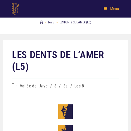
Menu
>
Les 8
>
LES DENTS DE L’AMER (L5)
LES DENTS DE L’AMER
(L5)
Vallée de l'Arve
/
8
/
8a
/
Les 8