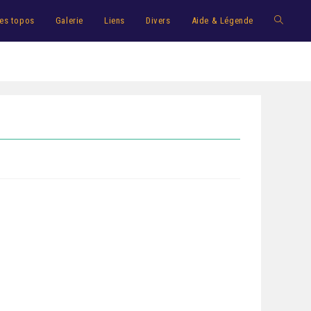
es topos
Galerie
Liens
Divers
Aide & Légende