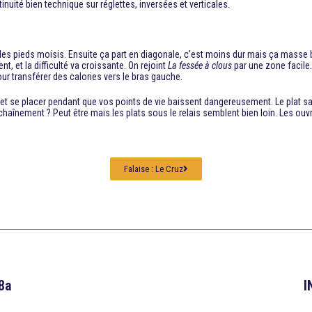
inuité bien technique sur réglettes, inversées et verticales.
 des pieds moisis. Ensuite ça part en diagonale, c’est moins dur mais ça masse bie
, et la difficulté va croissante. On rejoint
La fessée à clous
par une zone facile.
ur transférer des calories vers le bras gauche.
e et se placer pendant que vos points de vie baissent dangereusement. Le plat sal
l’enchaînement ? Peut être mais les plats sous le relais semblent bien loin. Les ou
Falaise : Le Cruz
8a
I