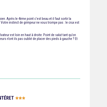
n. Après le 4ème point c’est beau et il faut sortir la
 Votre instinct de grimpeur ne vous trompe pas : le crux est
vateur est loin en haut à droite. Point de salut tant qu’on
vreurs n’ont ils pas oublié de placer des pieds à gauche ? Et
NTÉRET




