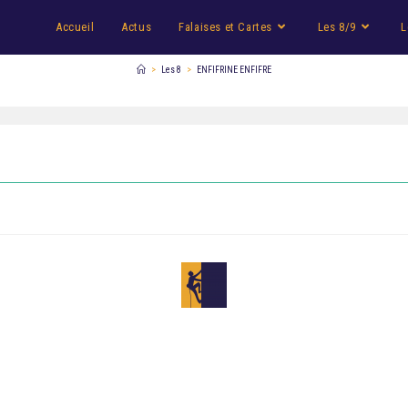
Accueil
Actus
Falaises et Cartes
Les 8/9
L
>
Les 8
>
ENFIFRINE ENFIFRE