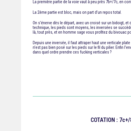
La première partie de la voie vaut à peu près 7b+/7c, en cont
La 2ème partie est bloc, mais on part d’un repos total.
On s’énerve dès le départ, avec un croisé sur un bidoigt, et
technique, les pieds sont moyens, les inversées se succèdent
là, tout près, et en homme sage vous profitez du bivouac po
Depuis une inversée, il faut attraper haut une verticale plat
n’est pas bien posé sur les pieds sur le fil du pilier. Enfin 
dans quel ordre prendre ces fucking verticales ?
COTATION : 7c+/