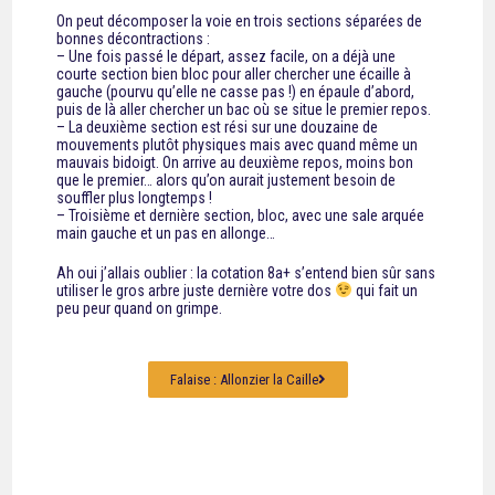
On peut décomposer la voie en trois sections séparées de
bonnes décontractions :
– Une fois passé le départ, assez facile, on a déjà une
courte section bien bloc pour aller chercher une écaille à
gauche (pourvu qu’elle ne casse pas !) en épaule d’abord,
puis de là aller chercher un bac où se situe le premier repos.
– La deuxième section est rési sur une douzaine de
mouvements plutôt physiques mais avec quand même un
mauvais bidoigt. On arrive au deuxième repos, moins bon
que le premier… alors qu’on aurait justement besoin de
souffler plus longtemps !
– Troisième et dernière section, bloc, avec une sale arquée
main gauche et un pas en allonge…
Ah oui j’allais oublier : la cotation 8a+ s’entend bien sûr sans
utiliser le gros arbre juste dernière votre dos
qui fait un
peu peur quand on grimpe.
Falaise : Allonzier la Caille