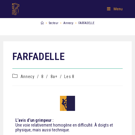
Menu
>
Secteur
>
Annecy
>
FARFADELLE
FARFADELLE
Annecy
/
8
/
8a+
/
Les 8
L’avis d’un grimpeur :
Une voie relativement homogène en difficulté. À doigts et
physique, mais aussi technique.