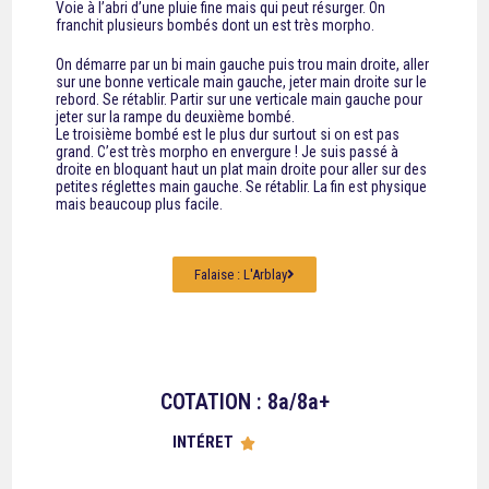
Voie à l’abri d’une pluie fine mais qui peut résurger. On
franchit plusieurs bombés dont un est très morpho.
On démarre par un bi main gauche puis trou main droite, aller
sur une bonne verticale main gauche, jeter main droite sur le
rebord. Se rétablir. Partir sur une verticale main gauche pour
jeter sur la rampe du deuxième bombé.
Le troisième bombé est le plus dur surtout si on est pas
grand. C’est très morpho en envergure ! Je suis passé à
droite en bloquant haut un plat main droite pour aller sur des
petites réglettes main gauche. Se rétablir. La fin est physique
mais beaucoup plus facile.
Falaise : L'Arblay
COTATION : 8a/8a+
INTÉRET




