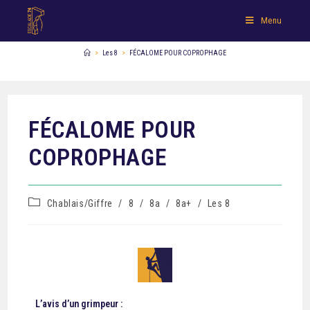
Menu
>
Les 8
>
FÉCALOME POUR COPROPHAGE
FÉCALOME POUR
COPROPHAGE
Chablais/Giffre
/
8
/
8a
/
8a+
/
Les 8
L’avis d’un grimpeur :