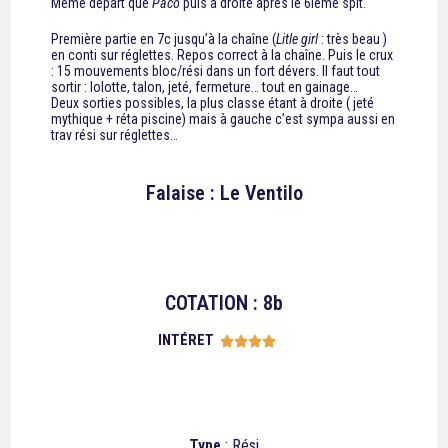
Même départ que
Paco
puis à droite après le 6ième spit.
Première partie en 7c jusqu’à la chaîne (
Litle girl
: très beau )
en conti sur réglettes. Repos correct à la chaîne. Puis le crux
: 15 mouvements bloc/rési dans un fort dévers. Il faut tout
sortir : lolotte, talon, jeté, fermeture… tout en gainage…
Deux sorties possibles, la plus classe étant à droite ( jeté
mythique + réta piscine) mais à gauche c’est sympa aussi en
trav rési sur réglettes…
Falaise : Le Ventilo
COTATION : 8b
INTÉRET





Type
: Rési