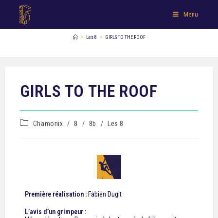
Menu
>
Les 8
>
GIRLS TO THE ROOF
GIRLS TO THE ROOF
Chamonix
/
8
/
8b
/
Les 8
Première réalisation :
Fabien Dugit
L’avis d’un grimpeur :