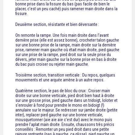
bonne prise dans la fissure du bas (pas facile de bien le
placer, c’est un peu caché) puis ramener main droite dans la
fissure.
Deuxième section, résistante et bien déversante :
On remonte la rampe. Une fois main droite dans l’avant
dernière prise (elle est assez bonne), crocheter talon gauche
sur une bonne prise de la rampe, main droite sur la dernière
prise, ramener main gauche où était main droite, pied gauche
sur une prise de la rampe, pied droit sur la seule prise du
dévers, jeter main gauche sur la bonne prise en bas à droite
du bac puis croiser ou rejeter main gauche.
Troisième section, transition verticale : Du repos, quelques
mouvements et une arquée amène à un autre repos.
Quatrième section, le pas de bloc du crux : Croiser main
droite sur une bonne verticale, pied droit bien haut à droite
sur une grosse prise, pied gauche dans un tridoigt, loloter et
s’enrouler à fond pour prendre le mono en bidoigt (!)
annulaire sur le majeur. Se redresser sur jambe droite (petite
inter), replacer pied gauche sur une bonne verticale,
mousquetonner (aïe aïe aïe c’est dur) avec le mono puis
prendre l’aplat main droite. Ensuite, chaussons très précis
conseillés : Remonter un peu pied droit dans une petite
rainure rentrante (pas à gauche, ça glisse), pied gauche un