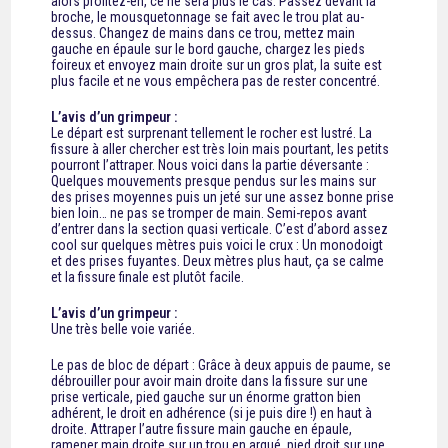
alors profitez-en, ce ne sera plus le cas. Passez devant la
broche, le mousquetonnage se fait avec le trou plat au-
dessus. Changez de mains dans ce trou, mettez main
gauche en épaule sur le bord gauche, chargez les pieds
foireux et envoyez main droite sur un gros plat, la suite est
plus facile et ne vous empêchera pas de rester concentré.
L’avis d’un grimpeur :
Le départ est surprenant tellement le rocher est lustré. La
fissure à aller chercher est très loin mais pourtant, les petits
pourront l’attraper. Nous voici dans la partie déversante :
Quelques mouvements presque pendus sur les mains sur
des prises moyennes puis un jeté sur une assez bonne prise
bien loin… ne pas se tromper de main. Semi-repos avant
d’entrer dans la section quasi verticale. C’est d’abord assez
cool sur quelques mètres puis voici le crux : Un monodoigt
et des prises fuyantes. Deux mètres plus haut, ça se calme
et la fissure finale est plutôt facile.
L’avis d’un grimpeur :
Une très belle voie variée.
Le pas de bloc de départ : Grâce à deux appuis de paume, se
débrouiller pour avoir main droite dans la fissure sur une
prise verticale, pied gauche sur un énorme gratton bien
adhérent, le droit en adhérence (si je puis dire !) en haut à
droite. Attraper l’autre fissure main gauche en épaule,
ramener main droite sur un trou en arqué, pied droit sur une