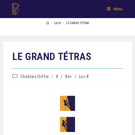
Menu
>
Les 8
>
LE GRAND TÉTRAS
LE GRAND TÉTRAS
Chablais/Giffre
/
8
/
8a+
/
Les 8