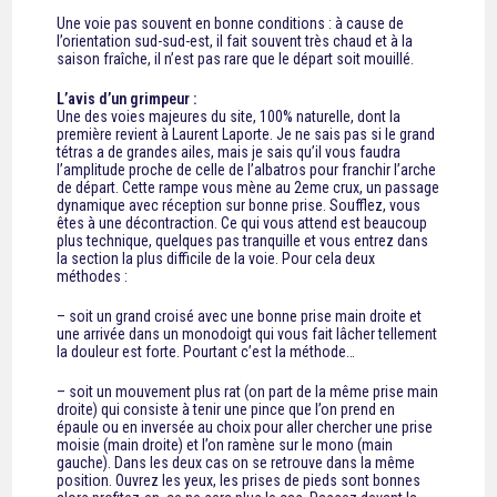
Une voie pas souvent en bonne conditions : à cause de
l’orientation sud-sud-est, il fait souvent très chaud et à la
saison fraîche, il n’est pas rare que le départ soit mouillé.
L’avis d’un grimpeur :
Une des voies majeures du site, 100% naturelle, dont la
première revient à Laurent Laporte. Je ne sais pas si le grand
tétras a de grandes ailes, mais je sais qu’il vous faudra
l’amplitude proche de celle de l’albatros pour franchir l’arche
de départ. Cette rampe vous mène au 2eme crux, un passage
dynamique avec réception sur bonne prise. Soufflez, vous
êtes à une décontraction. Ce qui vous attend est beaucoup
plus technique, quelques pas tranquille et vous entrez dans
la section la plus difficile de la voie. Pour cela deux
méthodes :
– soit un grand croisé avec une bonne prise main droite et
une arrivée dans un monodoigt qui vous fait lâcher tellement
la douleur est forte. Pourtant c’est la méthode…
– soit un mouvement plus rat (on part de la même prise main
droite) qui consiste à tenir une pince que l’on prend en
épaule ou en inversée au choix pour aller chercher une prise
moisie (main droite) et l’on ramène sur le mono (main
gauche). Dans les deux cas on se retrouve dans la même
position. Ouvrez les yeux, les prises de pieds sont bonnes